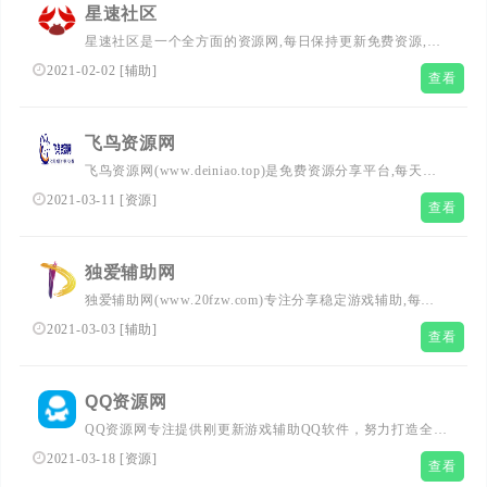
星速社区
星速社区是一个全方面的资源网,每日保持更新免费资源,如
脚本辅助,汉化游戏等,为玩家们提供最新最热的各种资源教
2021-02-02
[
辅助
]
查看
程!
飞鸟资源网
飞鸟资源网(www.deiniao.top)是免费资源分享平台,每天更
新技术教程、活动线报、实用软件、游戏辅助等,分享最具
2021-03-11
[
资源
]
查看
价值的内容,致力打造全网最优秀的免费资源网
独爱辅助网
独爱辅助网(www.20fzw.com)专注分享稳定游戏辅助,每天
提供安全,稳定的免费游戏辅助外挂,力争我爱辅助网,678辅
2021-03-03
[
辅助
]
查看
助网,游戏外挂网,游戏外挂,破解软件,打造绿色交流平台!
QQ资源网
QQ资源网专注提供刚更新游戏辅助QQ软件，努力打造全国
最优志分享平台！
2021-03-18
[
资源
]
查看