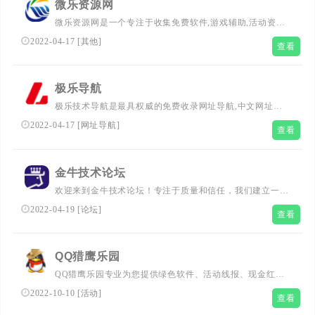
微乐资源网
微乐资源网是一个专注于收集免费软件,游戏辅助,活动资讯
分享平台！
2022-04-17
[
其他
]
查看
极乐导航
极乐技术导航是最具权威的免费收录网址导航,中文网址导
航,技术导航,上网导航,汇集最优秀的网站及资源。及时收录
2022-04-17
[
网址导航
]
查看
影视,音乐,小说,论坛,游戏等分类的网址和内容,让您的网络
生活更简单精彩。
金牛技术论坛
欢迎来到金牛技术论坛！专注于质量和信任，我们建立一个
满足您愿望和需求的游戏社区。我们为您提供了PC端游戏
2022-04-19
[
论坛
]
查看
辅助工具，并且扩展到了安卓Android手游和关于电脑软件
安全部分。我们还拥有各种教程，工具，争做一个非常友
好，活跃而扎实的社区，为您解决任何问题等等！
QQ猎鹰乐园
QQ猎鹰乐园专业为您提供绿色软件、活动线报、现金红
包、网站源码等!想要了解更多,我爱辅助网,吾爱破解论
2022-10-10
[
活动
]
查看
坛,QQ技术资源网,赚客吧线报网的详情,请多多关注我们。