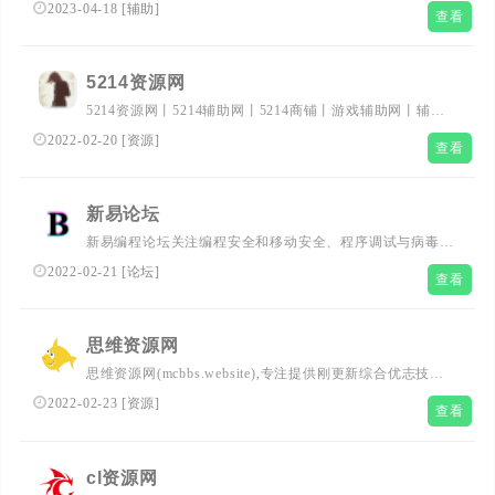
大作战加速器,腾讯球桌辅助器,开心消消乐辅助,都是我们自
2023-04-18
[
辅助
]
查看
己做的全网免费外挂,辅助网资源网,最大免费游戏辅助网_热
门辅助资源网_我爱辅助网,资源分享,活动线报，大型网游经
典游戏，网络热门技术游戏辅助交流与分享网站。
5214资源网
5214资源网丨5214辅助网丨5214商铺丨游戏辅助网丨辅助
网
2022-02-20
[
资源
]
查看
新易论坛
新易编程论坛关注编程安全和移动安全、程序调试与病毒分
析的前沿领域，平台本身资源丰富，作为一个资源平台，为
2022-02-21
[
论坛
]
查看
程序员及广大编程爱好者提供了一个氛围良好的交流与合作
空间。
思维资源网
思维资源网(mcbbs.website),专注提供刚更新综合优志技术
资源、刚更新活动资讯、网络趣事、以及各种优志的软件辅
2022-02-23
[
资源
]
查看
助游戏工具等、努力打造全国最优志分享平台！
cl资源网