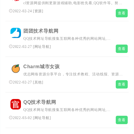
cl资源网提供刚更新游戏辅助,电影抢先看,QQ软件等。努力
打造为全国网络爱好者提供优志服务的平台，专注活动，软
2022-02-24
[
资源
]
查看
件，教程分享！总之就是网络那些事。
团团技术导航网
QQ技术网址导航搜集互联网各种优秀的网站网址,
（50cc.cn）新技术导航网全力打造全网最实用简洁的QQ技
2022-02-27
[
网址导航
]
查看
术网址导航基地,一站式网络技术学习起点站,用心打造最实
用的技术网站导航,优秀资源分享站点QQ技术导航网!
Charm城市女孩
优志网络资源分享平台，专注技术教程、活动线报、资源服
务、绿色软件、破解软件，等资源搜集分享。
2022-02-27
[
其他
]
查看
QQ技术导航网
QQ技术网址导航搜集互联网各种优秀的网站网址,
（www.jsdhw.com）新技术导航网全力打造全网最实用简洁
2022-03-02
[
网址导航
]
查看
的QQ技术网址导航基地,一站式网络技术学习起点站,用心打
造最实用的技术网站导航,优秀资源分享站点QQ技术导航
网!