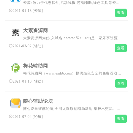
资源k致力于优志软件,活动线报,游戏辅助,绿色工具等资源
共享，好货不私藏！
2021-01-18
[
资源
]
查看
大素资源网
大素资源网为(永久域名：www.52su.net)是一家乐享资源记
忆点滴的网站,主要分享游戏辅助，程序源码,站长工具,网络
2021-03-02
[
辅助
]
查看
技术,免费空间,模板插件,网赚项目,各类资源,各类教程,QQ
资源,手机应用,致力创造一个高质量网络资源教程的分享平
台
梅花辅助网
梅花辅助网（www.emh6.com）提供绿色安全的免费游戏辅
助,用心打造原创辅助,技术教程,游戏活动线报,编程安全与
2021-01-10
[
辅助
]
查看
游戏辅助,678辅助网交流等互联网软件资源共享平台。
随心辅助论坛
随心逆向破解论坛,全网火爆原创辅助基地,集技术交流、视
频教程、资源共享、游戏辅助,网站源码,辅助破解,手机软件
2021-07-04
[
论坛
]
查看
破解,软件开源,专注收集并分享.各类教程