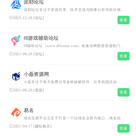
泥耶论坛
泥耶论坛专注于资源共享、技术交流与病毒分析等前沿领
域，致力于为用户提供一个资源丰富、技术多元、氛围活跃
2025-12-26
[
论坛
]
查看
的交流与合作平台。
I8游戏辅助论坛
I8辅助论坛（www.i8luntan.com）收集全网刚更新最热门的
游戏辅助资源，集技术教程、福利活动、软件破解、源码分
2021-06-26
[
论坛
]
查看
享等为一体的免费资源分享网，欢迎广大好爱者常驻分享交
流！
小磊资源网
小磊专注于每天免费分享各种破解软件，分享线报活动，辅
助软件。
2021-06-26
[
资源
]
查看
易名
域名交易平台立足于打造一个以域名交易为核心，域名拍
卖、域名竞价、域名经纪中介交易为主要交易方式的域名买
2021-04-17
[
建站相关
]
查看
卖平台，并提供域名抢注、域名展示页等辅助工具及应用，