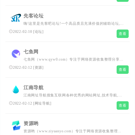
先客论坛
嗨!这里是先客吧论坛!一个高品质且充满价值的辅助论坛,一
路走来我们始终坚信:游戏辅助论坛排优秀的原则,尽可能实
2022-02-10
[
论坛
]
查看
现你所有愿望的辅助论坛官网。我们不生产辅助工具,只是
大自然的搬运工。大到电脑端的游戏,小到移动端的安卓
Android手游我们都有涉及,不过我要强调的是,在先客吧可不
七鱼网
仅仅只有这些,例如各类学习教程,实用工具,逆向软件,我们
七鱼网（www.qyw0.com）专注于网络资源收集整理分享，
都有涉及。我想说先客吧论坛真的是一个非常受人们喜爱和
每天更新众多优志活动资讯、精品游戏辅助、实用软件资
认可的论坛,如果你还没有听说过我们,那么现在立刻来了解
2022-02-12
[
资源
]
查看
源、免费学习教程，找资源找福利，就来七鱼网吧！
一下吧!
江南导航
江南网址导航搜集互联网各种优秀的网站网址,技术导航,技
术导航网,（www.jndhw.cn）新技术导航网全力打造全网最
2022-02-12
[
网址导航
]
查看
实用简洁的江南网址导航基地,一站式网络技术学习起点站,
用心打造最实用的技术网站导航,优秀资源分享站点江南导
航网!
资源哟
资源哟（www.ziyuanyo.com）专注于网络资源收集整理分