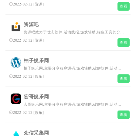
享，每天更新众多优志活动资讯、精品游戏辅助、实用软件
2022-02-12
[
资源
]
查看
资源、免费学习教程，找资源找福利，就来资源哟！
资源吧
资源吧致力于优志软件,活动线报,游戏辅助,绿色工具的分享
发布.拥有全网刚更新电影资源,努力为广大网友提供优志绿
2022-02-12
[
资源
]
查看
色的软件资源平台,精心分享,有心创造.
柚子娱乐网
柚子娱乐网,主要分享程序源码,游戏辅助,破解软件,活动线
报,网赚资源,QQ技术，QQ线报,小高教程网，值得一看,致
2022-02-12
[
娱乐
]
查看
力创造一个高质量网络资源教程的分享平台.
宏哥娱乐网
宏哥娱乐网,主要分享程序源码,游戏辅助,破解软件,活动线
报,网赚资源,QQ技术，QQ线报，678辅助网，值得一看,致
2022-02-12
[
娱乐
]
查看
力创造一个高质量网络资源教程的分享平台.
众信采集网