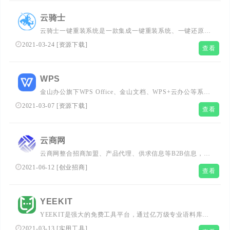
并成功为CCTV、苏宁、微软、百度Baidu、新浪SINA、
QIHU 360、腾讯QQ等多家企业买回域名。...
云骑士
云骑士一键重装系统是一款集成一键重装系统、一键还原装
机，u盘装系统辅助工具软件。电脑运行慢了，卡了，不求
2021-03-24
[
资源下载
]
查看
人，电脑小白一键重装系统win10、重装系统win7、重装系
统xp。轻轻一键，开启电脑小白装机时代，小白也变装机大
师！...
WPS
金山办公旗下WPS Office、金山文档、WPS+云办公等系列
产品服务，通过提供“以云服务为基础，多屏、内容为辅
2021-03-07
[
资源下载
]
查看
助，AI赋能所有产品”为代表的未来办公新方式，助力企业
客户和个人高效安全地进行协同办公，实现简单创作与美好
生活。...
云商网
云商网整合招商加盟、产品代理、供求信息等B2B信息，为
企业免费建商机网站，提供产品推广，打造云商网B2B电子
2021-06-12
[
创业招商
]
查看
商务平台，辅助中小企业开展B2B电子商务。...
YEEKIT
YEEKIT是强大的免费工具平台，通过亿万级专业语料库和
大数据技术为用户提供机器翻译、CAT辅助翻译、语料管
2021-03-13
[
实用工具
]