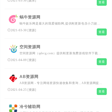
2021-03-30
[
娱乐
]
查看
访问学习,我们努力打造全网最大的qq资源网、让我们的q生
活更加精彩
蜗牛资源网
蜗牛娱乐网是最大的我爱辅助网,提供刚更新包含小刀娱乐
网,善恶资源网,影子的游戏辅助,原创技术教程,绿色破解工
2021-03-30
[
资源
]
查看
具软件等QQ技术分享平台!
空间资源网
空间资源网（qdecg.com）提供刚更新免费游戏软件下载，
游戏辅助软件,QQ软件等。努力打造为全国网络爱好者提供
2021-04-09
[
资源
]
查看
优志服务的平台，全新娱乐资讯，来免费游戏软件下载让我
们的生活更加精彩
AB资源网
AB资源网 - 专注网络资源快速收集和查询，AB资源网提供
刚更新游戏辅助,绿色软件,QQ资讯等网络资源。努力打造为
2021-04-25
[
资源
]
查看
全国网络爱好者提供优志网络资源查找平台，让找资源更简
单！
冷兮辅助网