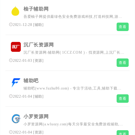
享，用户的潮流文化社区
柚子辅助网
吾爱柚子网提供最绿色安全免费游戏科技,打造科技网,游戏
科技,页游科技,科技软件,手机软件,破解软件,编程安全与易
2021-12-28
[
辅助
]
查看
语言交流等致力于打造一个高质量的精品资源论坛！
沉厂长资源网
沉厂长资源网-辅助网( 1CCZ.COM ) - 找资源网,上沉厂长!
专注免费Steam共享离线账号,游戏辅助,软件,电影,游戏资源,
2022-01-03
[
资源
]
查看
网络热门技术辅助交流分享平台
辅助吧
辅助吧(www.fuzhu86.com) - 专注于活动,工具,辅助下载；
欢迎各位吧友访问本站学习,共同建设一个温馨快乐的资源
2022-01-04
[
辅助
]
查看
分享平台。
小罗资源网
小罗资源网(a.wluozy.com)每天分享最安全免费游戏辅助,精
品软件,QQ技术,电影抢先看,网站源码,编程资源,活动线报,
2022-01-04
[
资源
]
查看