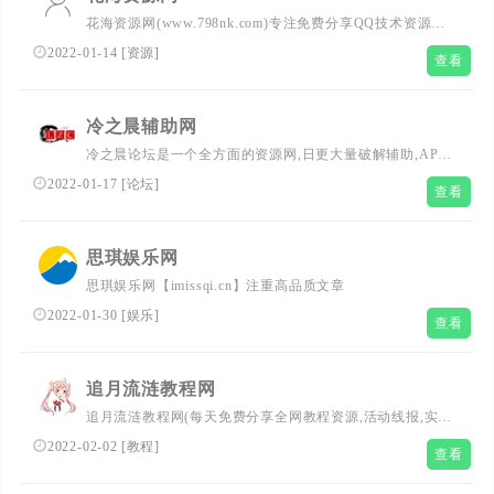
花海资源网(www.798nk.com)专注免费分享QQ技术资源及
自学教程，花海每天坚持分享网络教学技术资源，努力为各
2022-01-14
[
资源
]
查看
位网友呈现优志的资源，需要各种自学技术教程请花海资源
网。
冷之晨辅助网
冷之晨论坛是一个全方面的资源网,日更大量破解辅助,APP,
精品软件,汉化游戏等,为玩家们提供刚更新最热的各种资源
2022-01-17
[
论坛
]
查看
教程!
思琪娱乐网
思琪娱乐网【imissqi.cn】注重高品质文章
2022-01-30
[
娱乐
]
查看
追月流涟教程网
追月流涟教程网(每天免费分享全网教程资源,活动线报,实用
软件,QQ技术,视频教程等网络优志内容,致力打造网络技术
2022-02-02
[
教程
]
查看
的免费资源分享平台,好资源不私藏,大家一起分享.)