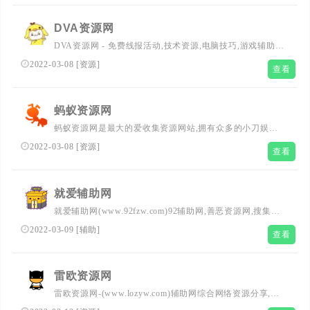
物等），游戏资讯，前端、编程技术。
DVA资源网
DVA资源网 - 免费线报活动,技术资源,电脑技巧,游戏辅助,
好货不私藏!找资源搜一下!轻松找资源!
2022-03-08
[
资源
]
查看
蚂蚁资源网
蚂蚁资源网是最大的爱收集资源网站,拥有众多的小刀娱乐
网粉丝！在这里您可以下载到各种日常所需要的安卓软件,
2022-03-08
[
资源
]
查看
比如善恶资源网、活动线报、系统工具、手机软件；本站还
收集发布我爱辅助网相关游戏辅助。
就爱辅助网
就爱辅助网(www.92fzw.com)92辅助网,善恶资源网,搜集全
网刚更新最优志的游戏助手,每日发布超多实用软件,破解软
2022-03-09
[
辅助
]
查看
件,福利活动,破解游戏等免费资源！
雷欧资源网
雷欧资源网-(www.lozyw.com)辅助网综合网络资源分享,搜
集全网刚更新最优志的游戏助手,每日发布超多实用软件,破