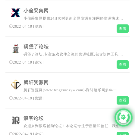
小偷采集网
小偷采集网提供24H实时更新全网资源专注网络资源快速收
集和查询。努力打造为全国网络爱好者提供优志服务的平
2022-04-19
[
资源
]
查看
台，让找资源更简单！
碉堡了论坛
碉堡了论坛,专注游戏软件交流的资源社区,包含软件工具,技
术教程,辅助脚本,破解游戏,网站源码,福利资源等热门板块,
2022-04-19
[
论坛
]
查看
为用户提供qq技术教程的综合官网
腾轩资源网
腾轩资源网(www.tengxuanzyw.com)-腾轩娱乐网多年一直
努力专注免费分享QQ技术娱乐、软件、游戏辅助、热门活
2022-04-19
[
资源
]
查看
动等优志网络资源，坚持分享网络技术资源，努力为各位网
友呈现最好的资源，一切尽在腾轩资源网。
浪客论坛
欢迎来到浪客辅助论坛！本论坛专注于质量和信任，我们建
立一个满足您愿望和需求的游戏社区。实际上，我们为您提
2022-04-19
[
论坛
]