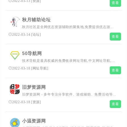
2022-03-13
[
资源
]
查看
解软件,福利活动,破解游戏等免费资源！
秋月辅助论坛
秋月社区是全网优志资源辅助的聚集地,免费提供优志游戏
辅助,技术活动,精品软件,在这里,您可畅游游戏进行欢乐,与
2022-03-14
[
论坛
]
查看
他人分享欢乐!
50导航网
技术导航是最具权威的免费收录网址导航,中文网址导航,技
术导航网,上网导航,汇集最优秀的网站及资源。及时收录影
2022-03-18
[
网址导航
]
查看
视,音乐,小说,论坛,游戏等分类的网址和内容,让您的网络生
活更简单精彩。
旧梦资源网
旧梦资源网 - 多年专注分享软件、游戏辅助、免费活动等其
他网络资源,好货不私藏！
2022-03-18
[
资源
]
查看
小温资源网