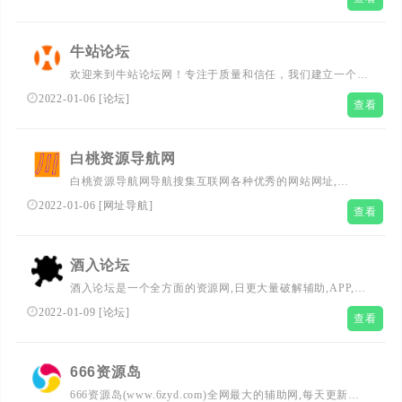
自学教程,脚本程序等资源平台
牛站论坛
欢迎来到牛站论坛网！专注于质量和信任，我们建立一个满
足您愿望和需求的游戏社区。实际上，我们为您提供了PC
2022-01-06
[
论坛
]
查看
端游戏辅助工具，并且我们也慢慢地扩展到了安卓Android
手游和关于电脑软件安全部分。但是游戏并不是我们唯一能
为您提供的东西。我们拥有教程，工具，一个非常友好，活
白桃资源导航网
跃而扎实的社区，它将为您解决任何问题等等！
白桃资源导航网导航搜集互联网各种优秀的网站网址,
（www.jc1l.com）新技术导航网全力打造全网最实用简洁的
2022-01-06
[
网址导航
]
查看
白桃技术网址导航基地,一站式网络技术学习起点站,用心打
造最实用的技术网站导航,优秀资源分享站点白桃资源导航
网!
酒入论坛
酒入论坛是一个全方面的资源网,日更大量破解辅助,APP,精
品软件,汉化游戏等,为玩家们提供刚更新最热的各种资源教
2022-01-09
[
论坛
]
查看
程!
666资源岛
666资源岛(www.6zyd.com)全网最大的辅助网,每天更新大