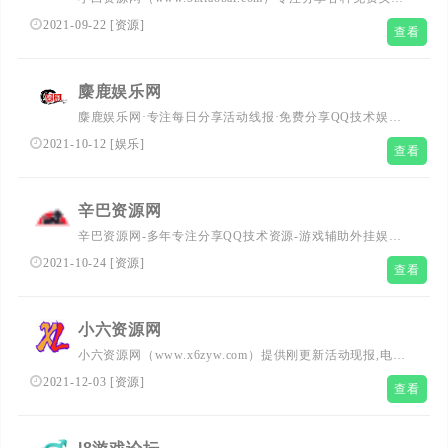
的QQ技术资源教程,破解游戏辅助外挂,优志资源以及各种好
2021-09-22
[
资源
]
查看
玩的软件等,打造最全面的QQ活动分享平台,小白资源多年来
每天坚持分享网络技术资源，努力为各位呈现最好的资源！
麋鹿娱乐网
麋鹿娱乐网·专注每日分享活动线报·免费分享QQ技术娱乐·
免费分享破解游戏辅助外挂优志资源·项目资源·软件福利·技
2021-10-12
[
娱乐
]
查看
术教程·免费源码,努力为各位网友呈现最好的资源·总之就是
网络那些点点滴滴!
辛巴资源网
辛巴资源网-多年专注分享QQ技术资源-游戏辅助外挂娱乐-
自学教程网
2021-10-24
[
资源
]
查看
小六资源网
小六资源网（www.x6zyw.com）提供刚更新活动现报,电影
抢先看,QQ软件等。努力打造为全国网络爱好者提供优志服
2021-12-03
[
资源
]
查看
务的平台，让我们的生活更加精彩！