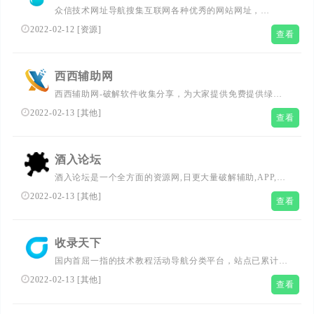
众信技术网址导航搜集互联网各种优秀的网站网址，
（www.zhongxinjs.cn）新技术导航网全力打造全网最实用
2022-02-12
[
资源
]
查看
简洁的众信技术网址导航基地,一站式网络技术学习起点站,
用心打造最实用的技术网站导航,优秀资源分享站点众信技
术导航网!众信采集网-全天不间断采集资源线报！众信技术
西西辅助网
导航网,学技术,找资源！资源导航一体化的采集平台专业收
西西辅助网-破解软件收集分享，为大家提供免费提供绿色
录优志网站，分享优志资源如小高级教程，小刀娱乐，小k
安全游戏辅助，打造全网游戏辅助资源分享排优秀品牌!
娱乐网等！
2022-02-13
[
其他
]
查看
酒入论坛
酒入论坛是一个全方面的资源网,日更大量破解辅助,APP,精
品软件,汉化游戏等,为玩家们提供刚更新最热的各种资源教
2022-02-13
[
其他
]
查看
程!
收录天下
国内首屈一指的技术教程活动导航分类平台，站点已累计收
录数千网站，累计为中国网民提供多达数亿的访问点击，满
2022-02-13
[
其他
]
查看
足用户随时查阅最全面最权威的文章资讯教程