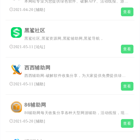
本网站专业为您提供绿色软件、破解APP、活动线报、游戏
辅助工具、网站源码、现金红包等!想要了解更多冷兮辅助
2021-04-20
[
辅助
]
查看
网，我爱辅助网,游戏辅助网,辅助网,辅助论坛，我爱网，的
详情，请多多关注我们。
黑鲨社区
黑鲨社区,黑鲨资源网,黑鲨辅助网,黑鲨导航，
2021-05-11
[
论坛
]
查看
西西辅助网
西西辅助网-破解软件收集分享，为大家提供免费提供绿色
安全游戏辅助，打造全网游戏辅助资源分享排优秀品牌!
2021-05-11
[
辅助
]
查看
86辅助网
86辅助网每天收集分享各种大型网游辅助，活动线报，现金
活动，游戏技巧，网络技术，游戏辅助，破解软件，网赚经
2021-05-20
[
辅助
]
查看
验等的一个资源分享聚集地