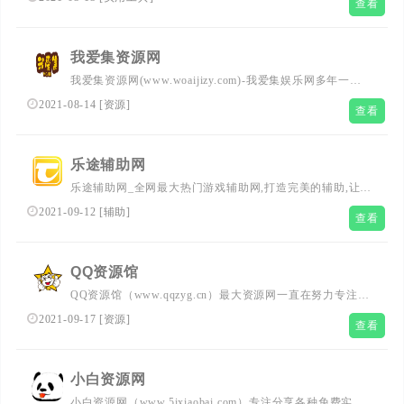
查看
理、YEEKIT网页翻译、多语字幕制作翻译软件——字幕
通、开放API等服务。...
我爱集资源网
我爱集资源网(www.woaijizy.com)-我爱集娱乐网多年一直
努力专注免费分享QQ技术娱乐、软件、游戏辅助、热门活
2021-08-14
[
资源
]
查看
动等优志网络资源,坚持分享网络技术资源,努力为各位网友
呈现最好的免费资源。
乐途辅助网
乐途辅助网_全网最大热门游戏辅助网,打造完美的辅助,让你
变得更强,专注安卓APP游戏辅助活动网络刚更新新闻，资
2021-09-12
[
辅助
]
查看
源分享,活动线报，大型网游经典游戏，网络热门技术游戏
辅助网交流与分享。
QQ资源馆
QQ资源馆（www.qqzyg.cn）最大资源网一直在努力专注免
费分享QQ活动、QQ技术、微信活动、微信技术、游戏活
2021-09-17
[
资源
]
查看
动、游戏技术、抖音技术、快手技术、网络骗子曝光等！努
力为各位网友打造本色QQ资源馆,让我们的QQ生活更加精
彩!QQ资源馆,QQ资源,资源网,资源馆,QQ业务乐园,QQ皇族
小白资源网
馆,小刀娱乐网,小K娱乐网,爱收集资源网,技术导航,娱乐网,
小白资源网（www.5ixiaobai.com）专注分享各种免费实用
辅助网,代刷网,资源吧