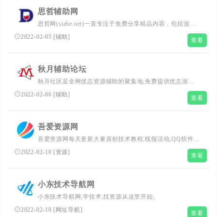
思哲辅助网
思哲网(sizhe.net)一直专注于免费分享精品内容，包括游戏
资讯网站源码QQ教程，每天坚持更新电脑软件活动线报，
2022-02-05
[
辅助
]
查看
精品网络资源干货收藏站一切竟在思哲网
秋月辅助论坛
秋月社区是全网优志资源辅助的聚集地,免费提供优志游戏
辅助,技术活动,精品软件,在这里,您可畅游游戏进行欢乐,与
2022-02-06
[
辅助
]
查看
他人分享欢乐!
吾爱资源网
吾爱资源网每天更新大量原创技术教程,线报活动,QQ软件
等,欢迎各位小刀娱乐网的基佬访问学习,给QQ爱好者们带来
2022-02-10
[
资源
]
查看
一个绿色温馨快乐的娱乐家园
小东技术导航网
小东技术导航网,学技术,找资源从这里开始。
2022-02-10
[
网址导航
]
查看