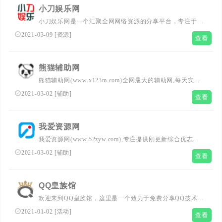
小刀娱乐网
小刀娱乐网是一个汇聚全网网络资源的分享平台，专注于提
供新软件、线报活动及技术教程。在这里，您将发现丰富的
2021-03-09
[
资源
]
查看
资源，学习实用的技术，参与有趣的线报活动，享受一站式
的网络资源共享服务。无论您是寻求技术提升还是寻找娱乐
资源，小刀娱乐网都将是您的佳选择。
熊猫辅助网
熊猫辅助网(www.x123m.com)全网最大的辅助网,每天实时
更新稳定的游戏辅助外挂,刚更新游戏辅助测评,还有各种破
2021-03-02
[
辅助
]
查看
解软件,技术教程,精品软件等,免费辅助绿色下载平台,认准
熊猫辅助网,6年老站
我爱资源网
我爱资源网(www.52zyw.com),专注提供刚更新综合优志技
术资源、刚更新活动资讯、网络趣事、以及各种优志的软件
2021-03-02
[
辅助
]
查看
辅助游戏工具等、努力打造全国最优志分享平台！给网络爱
好者们带来一个绿色温馨快乐的优志家园。
QQ皇族馆
欢迎来到QQ皇族馆，这里是一个致力于免费分享QQ技术、
娱乐资源以及各行各业自学教程的平台。我们精心挑选各种
2021-01-02
[
活动
]
查看
优质资源，包括破解游戏辅助、外挂优志、自学教程视频