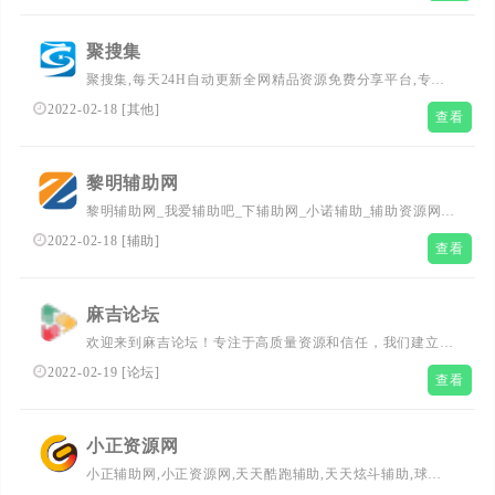
请认准飞鹰网！
聚搜集
聚搜集,每天24H自动更新全网精品资源免费分享平台,专注
网络活动线报,技术教程,自学教程,网站源码,技术导航等,聚
2022-02-18
[
其他
]
查看
集了全网资源,娱乐,技术,教程,分享平台
黎明辅助网
黎明辅助网_我爱辅助吧_下辅助网_小诺辅助_辅助资源网_
我爱辅助_游戏辅助论坛_小刀娱乐资源网 - 综合交流分享我
2022-02-18
[
辅助
]
查看
爱辅助的免费游戏辅助网！
麻吉论坛
欢迎来到麻吉论坛！专注于高质量资源和信任，我们建立一
个满足您愿望和需求的游戏社区。实际上，我们为您提供了
2022-02-19
[
论坛
]
查看
PC端游戏辅助工具，并且我们也慢慢地扩展到了安卓
Android手游和关于电脑软件安全部分。但是游戏并不是我
们唯一能为您提供的东西。我们拥有教程，工具，一个非常
小正资源网
友好，活跃而扎实的社区，它将为您解决任何问题等等！
小正辅助网,小正资源网,天天酷跑辅助,天天炫斗辅助,球球