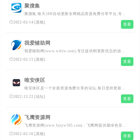
聚搜集
聚搜集,每天24H自动更新全网精品资源免费分享平台,专注
网络活动线报,技术教程,自学教程,网站源码,技术导航等,聚
2022-02-14
[
其他
]
查看
集了全网资源,娱乐,技术,教程,分享平台
我爱辅助网
我爱辅助网(www.wifzw.com),专注提供刚更新优志的游戏
辅助,游戏技巧,游戏活动;打造最稳定绿色的辅助分享论坛,
2022-02-15
[
其他
]
查看
提供的热门游戏辅助分享均经过各大杀毒软件检测。
唯安侠区
唯安侠区是一个全面资源免费分享的论坛,每日坚持更新游
戏辅助、精品软件、破解软件、电脑软件、程序源码、经验
2022-12-22
[
论坛
]
查看
教程等,为玩家们提供最新最热的各种资源教程
飞鹰资源网
飞鹰资源网(www.fyzyw365.com) - 飞鹰网提供最绿色安全
免费游戏辅助,QQ技术,辅助源码,页游辅助,单机游戏,手机软
2022-02-16
[
其他
]
查看
件,破解软件,编程安全与易语言交流等互联网软件资源平台