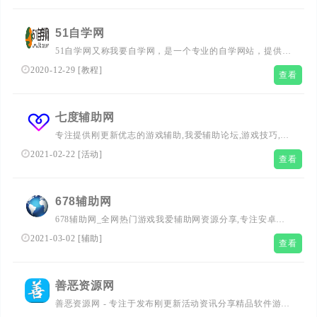
等，力求为每一位访问者提供丰富的学习资料和娱乐素材。
在这里，您可以轻松探索网络技术的奥秘，提升个人技能，
51自学网
享受无限乐趣。加入QQ皇族馆，开启您的自我提升之旅！
51自学网又称我要自学网，是一个专业的自学网站，提供我
要自学网教程：自学CAD、自学pro/e、自学C语言等计算机
2020-12-29
[
教程
]
查看
辅助设计、图形图像、计算机编程、计算机基础等的自学视
频教程与学习资料，是一个通过网络自主学习工作技能的自
学平台，网友喜欢的软件自学网站。
七度辅助网
专注提供刚更新优志的游戏辅助,我爱辅助论坛,游戏技巧,游
戏活动；打造最稳定绿色的辅助分享站,提供的热门游戏辅
2021-02-22
[
活动
]
查看
助分享均经过各大杀毒软件检测。
678辅助网
678辅助网_全网热门游戏我爱辅助网资源分享,专注安卓游
戏辅助,活动线报,网络新闻，资源,大型网游经典游戏，网络
2021-03-02
[
辅助
]
查看
热门技术游戏辅助外挂交流与分享。
善恶资源网
善恶资源网 - 专注于发布刚更新活动资讯分享精品软件游戏