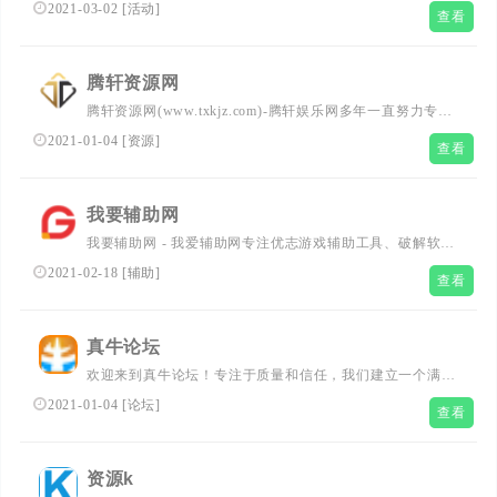
辅助；在这里您可以下载到各种日常所需要的软件，比如小
2021-03-02
[
活动
]
查看
刀娱乐网、活动线报(QQ活动.游戏游戏.现金活动等)、游戏
辅助、系统工具、手机软件；本站还收集发布易语言相关资
源(源码.模块.教程等)
腾轩资源网
腾轩资源网(www.txkjz.com)-腾轩娱乐网多年一直努力专注
免费分享QQ技术娱乐、软件、游戏辅助、热门活动等优志
2021-01-04
[
资源
]
查看
网络资源，坚持分享网络技术资源，努力为各位网友呈现好
的资源，一切尽在腾轩资源网。
我要辅助网
我要辅助网 - 我爱辅助网专注优志游戏辅助工具、破解软件
收集分享，为大家提供免费提供绿色安全游戏辅助，打造全
2021-02-18
[
辅助
]
查看
网游戏辅助资源分享排优秀品牌!
真牛论坛
欢迎来到真牛论坛！专注于质量和信任，我们建立一个满足
您愿望和需求的游戏社区。实际上，我们为您提供了PC端
2021-01-04
[
论坛
]
查看
游戏辅助工具，并且我们也慢慢地扩展到了安卓Android手
游和关于电脑软件安全部分。但是游戏并不是我们唯一能为
您提供的东西。我们拥有教程，工具，一个非常友好，活跃
资源k
而扎实的社区，它将为您解决任何问题等等！