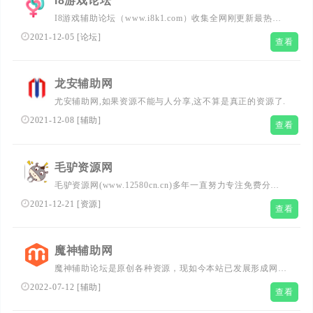
l8游戏论坛
I8游戏辅助论坛（www.i8k1.com）收集全网刚更新最热门
的游戏辅助资源，集技术教程、福利活动、软件破解、源码
2021-12-05
[
论坛
]
查看
分享等为一体的免费资源分享网，欢迎广大好爱者常驻分享
交流！
龙安辅助网
尤安辅助网,如果资源不能与人分享,这不算是真正的资源了.
2021-12-08
[
辅助
]
查看
毛驴资源网
毛驴资源网(www.12580cn.cn)多年一直努力专注免费分享
QQ技术娱乐！免费分享破解游戏辅助外挂优志资源。自学
2021-12-21
[
资源
]
查看
教程网不定时分享各行各业的自学教程视频，毛驴资源网多
年来每天坚持分享网络技术资源，努力为各位网友呈现最好
的资源，一切竟在毛驴资源网。
魔神辅助网
魔神辅助论坛是原创各种资源，现如今本站已发展形成网站
源码、主题模板、游戏辅助、精品软件、破解软件、电脑软
2022-07-12
[
辅助
]
查看
件、程序源码、经验教程、影视资源等各个领域的资源！魔
神辅助网，站长SEO必备分享平台-专注优秀技术教程分