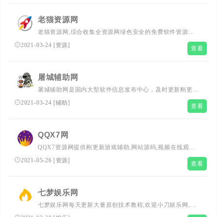
老猫资源网
老猫资源网,综合收集全资源网绿色安全的免费软件资源分
享平台,提供刚更新最稳定游戏,精品软件,游戏资讯,编程语
2021-03-24
[
资源
]
查看
言,活动线报,游戏论坛等更多辅助教程资源分享!在这里您可
以下载到更多绿色安全的软件！
屠城辅助网
屠城辅助网是国内大型软件信息发布中心，及时更新刚更
新、最好、最准、最完整的软件，及影视、活动资讯、编程
2021-03-24
[
辅助
]
查看
技术。
QQX7网
QQX7资源网提供刚更新游戏辅助,网站源码,视频在线观
看,QQ软件等。努力打造为全国网络爱好者提供优志服务的
2021-05-26
[
资源
]
查看
平台，让我们的生活更加精彩！
七梦娱乐网
七梦娱乐网每天更新大量原创技术教程,欢迎小刀娱乐网,我
爱辅助网,爱收集资源网,善恶资源网,lol活动,qq技术的朋友