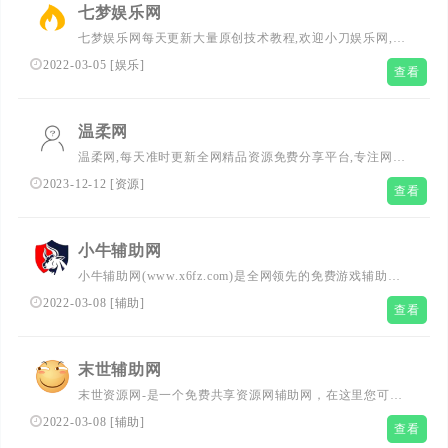
七梦娱乐网
七梦娱乐网每天更新大量原创技术教程,欢迎小刀娱乐网,我
爱辅助网,爱收集资源网,善恶资源网,lol活动,qq技术的朋友
2022-03-05
[
娱乐
]
查看
访问学习,我们努力打造全网最大的qq资源网、让我们的q生
活更加精彩
温柔网
温柔网,每天准时更新全网精品资源免费分享平台,专注网络
活动线报,技术教程,自学教程,网站源码,技术导航,绿色资源,
2023-12-12
[
资源
]
查看
包括绿色软件资源,办公资源,游戏图文攻略资源等,了全网资
源,教程,分享平台！
小牛辅助网
小牛辅助网(www.x6fz.com)是全网领先的免费游戏辅助网,
每天更新大量实用的游戏辅助,安卓软件,活动线报等,我爱辅
2022-03-08
[
辅助
]
查看
助网伙伴们来访问学习交流。
末世辅助网
末世资源网-是一个免费共享资源网辅助网，在这里您可以
下载精品软件、游戏辅助、系统工具、手机工具等；此外我
2022-03-08
[
辅助
]
查看
们还收集了活动线报(QQ活动、游戏、现金活动以及白嫖实