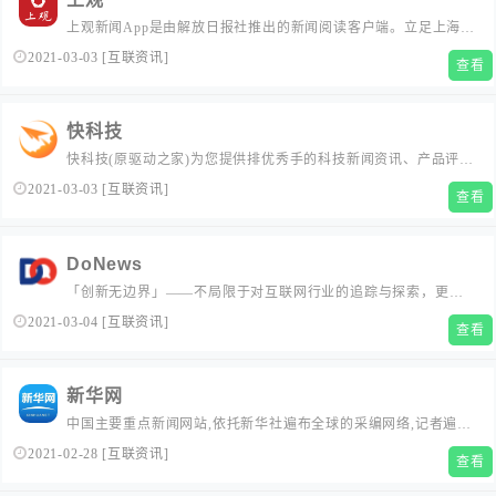
上观新闻App是由解放日报社推出的新闻阅读客户端。立足上海，
放眼世界。上观新闻依托解放日报的新闻报道团队，通过新闻快
2021-03-03
[
互联资讯
]
查看
报、深度调查、数据分析、热点评论、现场直播等多种形式，为
用户提供政治、经济、文化、社会等领域的实时资讯。...
快科技
快科技(原驱动之家)为您提供排优秀手的科技新闻资讯、产品评
测、驱动下载等服务。老牌的驱动下载频道通过方便快捷的驱动
2021-03-03
[
互联资讯
]
查看
分类、搜索服务，助您快速找到所需的驱动程序。基于驱动之家
十余年积累的驱动库及专利，驱动之家研发了驱动精灵技术，基
于驱动精灵技术的驱动精灵软件是您的驱动程序终极解决方案。
DoNews
它能够智能识别您的计...
「创新无边界」——不局限于对互联网行业的追踪与探索，更要
向未来、向未知的方向迈进。...
2021-03-04
[
互联资讯
]
查看
新华网
中国主要重点新闻网站,依托新华社遍布全球的采编网络,记者遍布
世界100多个国家和地区,地方频道分布全国31个省市自治区,每天
2021-02-28
[
互联资讯
]
查看
24小时同时使用6种语言滚动发稿,权威、准确、及时播发国内外重
要新闻和重大突发事件,受众覆盖200多个国家和地区,发展论坛是