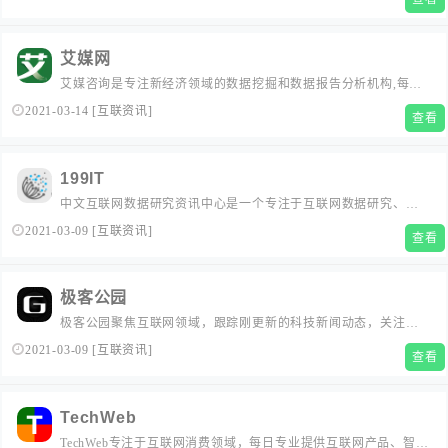
态，分享产品设计、交互设计、视觉设计、用户体验设计、产品
运营、产品市场和项目管理等专业产品知识。...
艾媒网
艾媒咨询是专注新经济领域的数据挖掘和数据报告分析机构,每年
公开或者定制发布基于大数据的行业研究报告_市场调研报告超
2021-03-14
[
互联资讯
]
查看
2000份,覆盖房地产、IT互联网、金融、人工智能、新零售、游
戏、音乐、教育、VR、网络安全等领域...
199IT
中文互联网数据研究资讯中心是一个专注于互联网数据研究、互
联网数据调研、IT数据分析、互联网咨询机构数据、互联网权威
2021-03-09
[
互联资讯
]
查看
机构，并致力为中国互联网研究和咨询及IT行业数据专业人员和
决策者提供一个数据共享平台。...
极客公园
极客公园聚焦互联网领域，跟踪刚更新的科技新闻动态，关注极
具创新精神的科技产品。...
2021-03-09
[
互联资讯
]
查看
TechWeb
TechWeb专注于互联网消费领域，每日专业提供互联网产品、智能