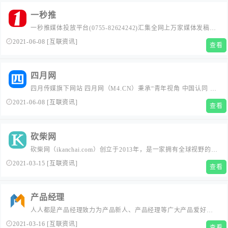
一秒推
一秒推媒体投放平台(0755-82624242)汇集全网上万家媒体发稿渠
道。为企业提供软文发布、新闻稿发布、新闻软文营销推广等服
2021-06-08
[
互联资讯
]
查看
务,帮助企业建立品牌形象,扩大客源，促进销售。...
四月网
四月传媒旗下网站 四月网（M4.CN）秉承“青年视角 中国认同 思
想争鸣 全球关怀”的理念，致力于汇聚并培养有理想、有理性、有
2021-06-08
[
互联资讯
]
查看
国际视野、有家国情怀的青年精英，承继往圣绝学，传播中华文
化、推动思想争鸣、塑造社会精神、报效民族中兴。作为华语圈
最具影响力的青年思想门户，四月网将塑造一批批不断自我超越
砍柴网
和推动...
砍柴网（ikanchai.com）创立于2013年，是一家拥有全球视野的前
沿科技媒体，我们始终秉承观点独到、全面深入、有料有趣的宗
2021-03-15
[
互联资讯
]
查看
旨，在科技与人文之间寻找商业新价值，坚持以人文的视角解读
科技，用专业的精神剖析时代，孜孜不倦探索科技与商业的未
来。...
产品经理
人人都是产品经理致力为产品新人、产品经理等广大产品爱好者
打造一个良好的学习交流平台。深度剖析国内外互联网业内动
2021-03-16
[
互联资讯
]
查看