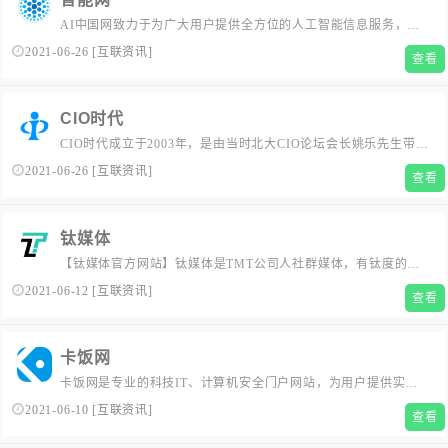
AI中国网致力于为广大用户提供全方位的人工智能信息服务，让
科技智慧惠及更多人。为人工智能从业者提供专业的行业资讯、
2021-06-26
[
互联资讯
]
查看
产品信息、专家评论；为广大消费者提供专业的智能产品售前指
导，包括价格、选购、评测试用、新品消息等交流互动服务。...
CIO时代
CIO时代成立于2003年，是由当时北大CIO论坛会长姚乐先生带领
北大CIO论坛骨干创建，也是北大科技园当时在北大校内征集并孵
2021-06-26
[
互联资讯
]
查看
化的机构。从2005年北大CIO班开班到2015年，CIO时代一直作为
北大CIO班的唯一合作办学单位。CIO时代学院主要从事CIO培训
和各种新技术应用专题培训。目前，CIO时...
钛媒体
【钛媒体官方网站】钛媒体是TMT公司人社群媒体，有钛度的一
人一媒体平台，集信息交流融合、IT技术信息、新媒体于一身的
2021-06-12
[
互联资讯
]
查看
媒体平台。...
卡饭网
卡饭网是专业的科技IT、计算机安全门户网站，为用户提供实时
的科技资讯、计算机安全新闻，旗下卡饭论坛是国内知名的计算
2021-06-10
[
互联资讯
]
查看
机安全论坛。...