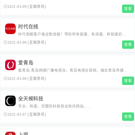
设备及互联网服务等方面的刚更新资讯，呈现为网站、微博、微
2021-03-09
[
互联资讯
]
查看
信、APP等全媒体新形态，是国内领先的互联网消费互动媒体。...
时代在线
时代周报客户端全新改版！带给你有高度、有深度、有锐度的独
家专业财经报道。时代周报新闻资讯平台，主打政经、财经、产
2021-03-06
[
互联资讯
]
查看
经原创报道，以中国财智人士和白领阶层为主要用户群，用专业
视角解读中国资本趋势和产业变革，关注全球经济和金融投资动
态、刚更新产业科技资讯，以及文化生活风尚。...
爱青岛
爱青岛-青岛网络广播电视台，青岛电视台官网，融合青岛传媒
网，青岛广播网，是青岛排优秀视频门户网站。提供青岛电视
2021-03-06
[
互联资讯
]
查看
台、广播电台的在线直播和点播；是《青岛新闻》《生活在线》
《今日》《够级英雄》《一见钟情》《行风在线》等栏目的官
网；提供青岛新闻、青岛社区、青岛美食、青岛教育、青岛旅
全天候科技
游、青岛天气、青岛公交查询等...
专业、快速、完整的科技商业快讯网站。...
2021-03-07
[
互联资讯
]
查看
上观