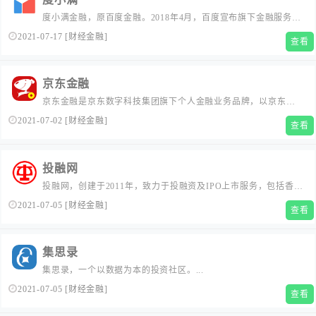
度小满金融，原百度金融。2018年4月，百度宣布旗下金融服务事
业群组正式完成拆分融资协议签署，实现独立运营。度小满金融
2021-07-17
[
财经金融
]
查看
作为一家金融科技公司，在智能金融时代，将充分发挥百度的AI
优势和技术实力，携手金融机构合作伙伴，用科技为更多人提供
值得信赖的金融服务。...
京东金融
京东金融是京东数字科技集团旗下个人金融业务品牌，以京东金
融App为载体，已经成为四亿用户选择的个人金融决策平台。京东
2021-07-02
[
财经金融
]
查看
金融以平台化、智能化、内容化为核心能力，与银行、保险公
司、基金公司等近千家金融机构，共同为用户提供专业、安全的
个人金融服务。...
投融网
投融网，创建于2011年，致力于投融资及IPO上市服务，包括香港
上市，IPO，借壳上市、买壳上市和并购上市，为企业提供香港上
2021-07-05
[
财经金融
]
查看
市财务顾问服务，HK-IPO，规划IPO上市条件、流程，借壳、买
壳和并购，统筹规划香港上市，解决企业上市前的融资问题...
集思录
集思录，一个以数据为本的投资社区。...
2021-07-05
[
财经金融
]
查看