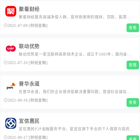
聚看财经
聚看财经服务高端净值人群，提供刚更新的理财、贷款、股票、
基金、保险、机酒、信用卡、问答等财经信息，了解理财知识、
2021-07-09
[
财经金融
]
查看
学习理财技巧、交流理财心得，做优秀的互联网新型理财网站。...
联动优势
联动优势是一家互联网高新技术企业，成立于2003年，面向金融
机构和产业经济提供综合性金融科技服务，助力政府机构推进科
2021-07-10
[
财经金融
]
查看
技监管与智慧政务建设。2016年通过重大资产重组上市，成为海
联金汇（002537）全资子公司。重点打造第三方支付、数字科
技、智慧营销、智能消息、区块链应用和跨境金融服务等业务能
普华永道
力，已与...
在普华永道，我们的企业使命是解决重要问题，营造社会诚信。
这是我们在提供专业服务及作出商业决定时的重中之重。...
2021-06-16
[
财经金融
]
查看
宜信惠民
宜信惠民P2P金融服务平台，是宜信旗下专业的个人借款与投资出
借平台，宜信10年风控实战经验，保障投资安全，100%完美兑
2021-06-17
[
财经金融
]
查看