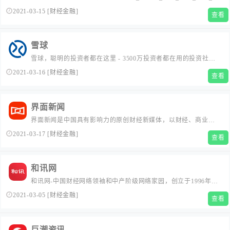
联储等国内外要闻_专家、分析师_投资者交流的平台_大宗商品行
2021-03-15
[
财经金融
]
查看
业资讯及交易所信息...
雪球
雪球，聪明的投资者都在这里 - 3500万投资者都在用的投资社
区，沪深港美全球市场实时行情，股票基金债券免费资讯，与投
2021-03-16
[
财经金融
]
查看
资高手实战交流。...
界面新闻
界面新闻是中国具有影响力的原创财经新媒体，以财经、商业新
闻为核心，布局近40个内容频道，旗下同时拥有正午故事、箭厂
2021-03-17
[
财经金融
]
查看
视频、歪楼等数个知名新媒体品牌。...
和讯网
和讯网-中国财经网络领袖和中产阶级网络家园，创立于1996年，
为您全方位提供财经资讯及全球金融市场行情，覆盖股票、基
2021-03-05
[
财经金融
]
查看
金、期货、股指期货、外汇、债券、保险、银行、黄金、理财、
股吧、博客等财经综合信息...
巨潮资讯