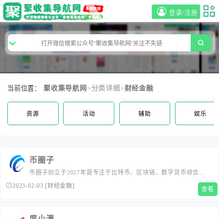
登录/注册
当前位置：
聚收集导航网
>分类详细>
财经金融
资源
活动
辅助
娱乐
币圈子
币圈子创立于2017年是专注于比特币、区块链、数字货币综合性
全媒体平台，能24小时为投资者提供数字货币实时价格行情、数
2023-02-03
[
财经金融
]
查看
据分析、区块链数字货币知识、聚焦全球区块链市场动态是币圈
人交流首选网站！
度小满