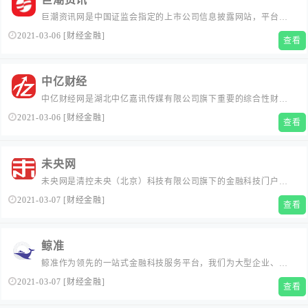
巨潮资讯网是中国证监会指定的上市公司信息披露网站，平台提
供上市公司公告、公司资讯、公司互动、股东大会网络投票等内
2021-03-06
[
财经金融
]
查看
容功能，一站式服务资本市场投资者。...
中亿财经
中亿财经网是湖北中亿嘉讯传媒有限公司旗下重要的综合性财经
门户，主要围绕大宗产业与金融产业进行实时跟踪，致力于为广
2021-03-06
[
财经金融
]
查看
大用户从多个方面解析市场的变化与走势，为用户各类交易行为
提供充足的信息帮助。...
未央网
未央网是清控未央（北京）科技有限公司旗下的金融科技门户网
站，由清华大学五道口金融学院互联网金融实验室创办并孵化，
2021-03-07
[
财经金融
]
查看
依托清华大学五道口金融学院深厚的教育资源背景和领先的金融
理念，立足于前沿性、交叉性、高起点和开放式、国际化、与市
场紧密对接的思想，设立的促进互联网与金融交叉融合的网络平
鲸准
台。为互联网金融的企...
鲸准作为领先的一站式金融科技服务平台，我们为大型企业、创
业公司、地方政府、金融机构等经济体提供从数字化到解决方案
2021-03-07
[
财经金融
]
查看
的多种金融科技服务。...