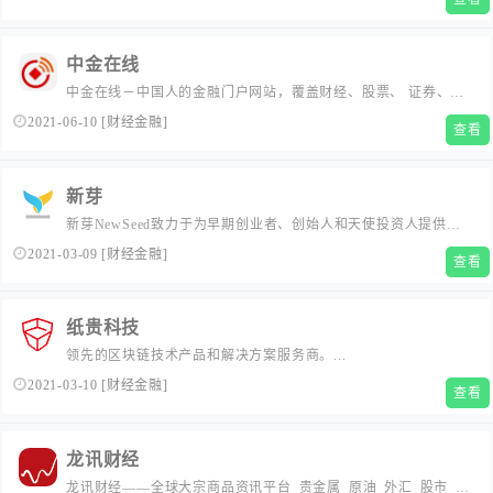
付。...
中金在线
中金在线－中国人的金融门户网站，覆盖财经、股票、 证券、金
融、港股、行情、基金、债券、期货、外汇、保险、银行、博
2021-06-10
[
财经金融
]
查看
客、股票分析软件等多种面向个人和企业的服务。...
新芽
新芽NewSeed致力于为早期创业者、创始人和天使投资人提供又
新又快的创业资讯、数据、创投融资对接、创投学院、新芽是创
2021-03-09
[
财经金融
]
查看
业者都关注的资本聚集地、你就是下一个独角兽。...
纸贵科技
领先的区块链技术产品和解决方案服务商。...
2021-03-10
[
财经金融
]
查看
龙讯财经
龙讯财经——全球大宗商品资讯平台_贵金属_原油_外汇_股市_美