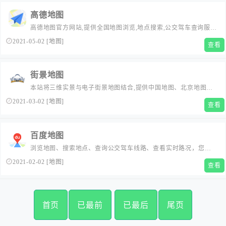
高德地图
高德地图官方网站,提供全国地图浏览,地点搜索,公交驾车查询服
务。可同时查看商家团购、优惠信息。高德地图,您的出行、生活
2021-05-02
[
地图
]
查看
好帮手。...
街景地图
本站将三维实景与电子街景地图结合,提供中国地图、北京地图、
上海地图、深圳地图、杭州地图、广州地图、苏州地图、济南地
2021-03-02
[
地图
]
查看
图、温州地图、郑州地图等全国各主要城市地图搜索服务及公交
换乘、行车路线、本地搜索、电子地图服务。...
百度地图
浏览地图、搜索地点、查询公交驾车线路、查看实时路况，您的
出行指南、生活助手。提供地铁线路图浏览，乘车方案查询，以
2021-02-02
[
地图
]
查看
及准确的票价和时间信息。...
首页
已最前
已最后
尾页