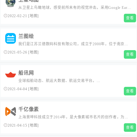
从卫星上鸟瞰地球，感受前所未有的视觉冲击。采用Google Earth
Maps等开放接口技术构建，操作十分简便，鼠标点击即可轻松拖
2022-02-21
[
地图
]
查看
动、缩放地图画面。多源卫星地图与城市电子地图实时无缝切
换，网上游历世界各地风景名胜，旅行景点地图地标在线分享。
兰图绘
我们是江苏兰德数码科技有限公司，成立于2000年，位于南京。
是国家级高新技术企业、双软企业、中国地理信息产业百强企
2021-05-26
[
地图
]
查看
业。公司先后成立了地理信息工程技术研究中心、江苏省地理信
息协同创新中心、江苏省企业联合研发创新中心，在业内享有较
高的声誉。 公司主营业务为测绘地理信息和软件研发，另外还全
船讯网
资打造了1...
全球船舶动态、航运大数据、航运交易平台。...
2021-04-04
[
地图
]
查看
千亿像素
上海景坤科技成立于2014年，是大像素城市名片的创作者，为全
球70余个城市创作了互联网城市名片，全球访问量已超12亿次。
2021-04-15
[
地图
]
查看
景坤大像素在全球有数百万粉丝。...