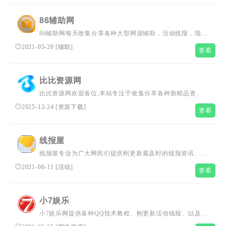
86辅助网
86辅助网每天收集分享各种大型网游辅助，活动线报，现金
活动，游戏技巧，网络技术，游戏辅助，破解软件，网赚经
2021-05-20
[
辅助
]
查看
验等的一个资源分享聚集地
比比资源网
比比资源网欢迎各位,本站专注于收集分享各种新精品资
源、活动线报、娱乐资讯、绿色软件、技术教程,还有来自
2025-12-24
[
资源下载
]
查看
全网的网站模板、网站源码分享以及各种去广告软件下载.
线报屋
线报屋专业为广大网民们提供刚更新最及时的线报资讯、又
将活动信息、微信红包活动、薅羊毛又将活动线报等信息。
2021-06-11
[
活动
]
查看
小7娱乐
小7娱乐网提供各种QQ技术教程、刚更新活动线报、以及各
种好玩的软件等、记得每天都要访问一下我们的网站，让生