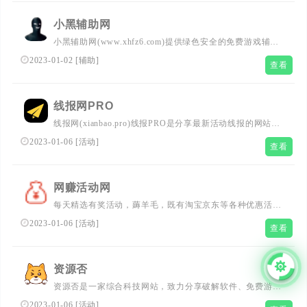
小黑辅助网
小黑辅助网(www.xhfz6.com)提供绿色安全的免费游戏辅助,
用心打造我爱辅助网,游戏辅助,678辅助的破解软件,专注安
2023-01-02
[
辅助
]
查看
卓APP游戏辅助活动网络最新新闻，资源分享,活动线报，
大型网游经典游戏，网络热门技术游戏辅助交流与分享网
站。
线报网PRO
线报网(xianbao.pro)线报PRO是分享最新活动线报的网站！
提供线报、活动线报、优惠活动、优惠券、白菜价、羊毛
2023-01-06
[
活动
]
查看
党、薅羊毛、红包活动、有奖活动、支付宝红包、微信红
包、免单商品、影视会员、话费、流量、银行活动、信用卡
活动、赚钱APP、省钱APP以及免费资源,免费软件下载的
网赚活动网
服务。
每天精选有奖活动，薅羊毛，既有淘宝京东等各种优惠活动
线报，也有各种理财平台薅羊毛
2023-01-06
[
活动
]
查看
资源否
资源否是一家综合科技网站，致力分享破解软件、免费游
戏、活动线报、网站源码、网络课程、油猴脚本、浏览器插
2023-01-06
[
活动
]