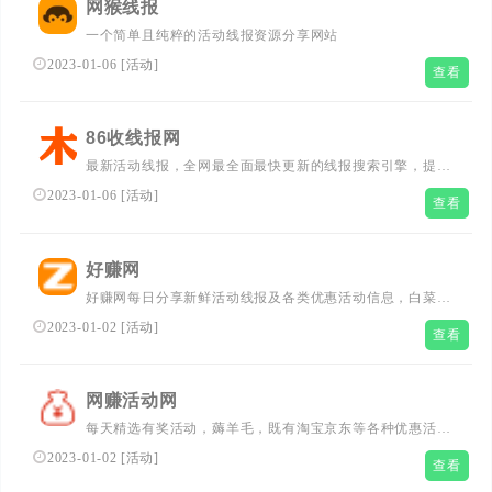
网猴线报
一个简单且纯粹的活动线报资源分享网站
2023-01-06
[
活动
]
查看
86收线报网
最新活动线报，全网最全面最快更新的线报搜索引擎，提供
微博线报、微信红包、赚客吧、赚客大家谈、赚客吧搜索、
2023-01-06
[
活动
]
查看
免费有奖活动网站、线报平台监控免费有奖活动网站、线报
实时、赚客之家，同时分享京东和淘宝的聚划算优惠线报、
任务互助等薅羊毛线报资讯，类似赚客吧和新赚吧的网站！
好赚网
好赚网每日分享新鲜活动线报及各类优惠活动信息，白菜商
品，优惠券领取就来好赚网。
2023-01-02
[
活动
]
查看
网赚活动网
每天精选有奖活动，薅羊毛，既有淘宝京东等各种优惠活动
线报，也有各种理财平台薅羊毛
2023-01-02
[
活动
]
查看