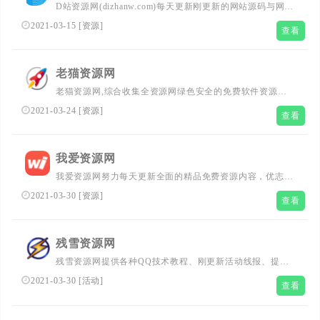
D站资源网(dizhanw.com)每天更新刚更新的网站源码与网络
技术教程,免费提供正版软件、活动线报、优志教程以及其
2021-03-15
[
资源
]
查看
他网络资源,打造全网教程资源分享排优秀平台！
老猫资源网
老猫资源网,综合收集全资源网绿色安全的免费软件资源分
享平台,提供刚更新最稳定游戏,精品软件,游戏资讯,编程语
2021-03-24
[
资源
]
查看
言,活动线报,游戏论坛等更多辅助教程资源分享!在这里您可
以下载到更多绿色安全的软件！
我爱资源网
我爱资源网努力每天更新全面的精品免费资源内容，优志资
源、活动线报、绿色软件，专业的网络技术的资源分享平
2021-03-30
[
资源
]
查看
台,来我爱让我们的生活更加精彩
残雪资源网
残雪资源网提供各种QQ技术教程、刚更新活动线报、提供
刚更新QQ活动,QQ技术,QQ头像、以及各种好玩的软件
2021-03-30
[
活动
]
查看
等、打造最全面的QQ活动分享平台！