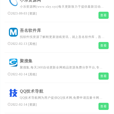
小乐资源网
小乐资源网(www.xlzy.xyz)每天更新致力于提供最新活动线
报,安卓软件,绿色软件,手机游戏,绿色软件,磁力下载软件等
2023-09-03
[
资源
]
查看
网络优质内容打造顶尖的网络资源站,致力打造网络技术的
免费资源分享平台,好资源不私藏。
吾名软件库
找软件找资源了解刚更新游戏资讯，就上吾名软件库，吾名
爱生活，爱网络，爱分享优惠券活动，专注活动，线报，赚
2022-02-13
[
其他
]
查看
客吧，教程分享，免费游戏，还有电脑技巧以及其他日常信
息、游戏资讯等，总之就是网络那些事。
聚搜集
聚搜集,每天24H自动更新全网精品资源免费分享平台,专注
网络活动线报,技术教程,自学教程,网站源码,技术导航等,聚
2022-02-14
[
其他
]
查看
集了全网资源,娱乐,技术,教程,分享平台
QQ技术导航
QQ技术导航网为用户提供QQ技术网,免费申请流量卡网站,
低价影视vip充值批发平台,和代充QQ业务网站导航，及定
2022-02-14
[
资源
]
查看
期免费分享活动线报资源等。