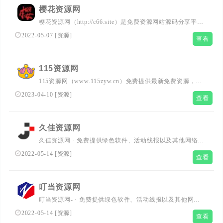
樱花资源网
樱花资源网（http://c66.site）是免费资源网站源码分享平台,
每天更新技术教程、活动线报、实用软件等,分享最具价值
2022-05-07
[
资源
]
查看
的内容,致力打造全网最优秀的免费资源网、最好资源网、
源码资源网。
115资源网
115资源网（www.115zyw.cn）免费提供最新免费资源，最
新免费线报微信活动分享，电脑手机软件，活动线报，网上
2023-04-10
[
资源
]
查看
创业赚钱项目，网站源码，qq技术乐园等。努力打造为全国
网络爱好者提供优质服务的资源分享资源库，让我们的生活
更加精彩！115资源网多年来每天坚持分享**资源视频教
久佳资源网
程，努力为各位网友呈现最好的资源下载网站，一切尽在
久佳资源网 · 免费提供绿色软件、活动线报以及其他网络资
115资源网。
源,好货不私藏! 全部栏目易语言源码网站源码技巧分享宅家
2022-05-14
[
资源
]
查看
自学活动线报绿色软件值得一看值得一听资源宝库
叮当资源网
叮当资源网- · 免费提供绿色软件、活动线报以及其他网络
资源，好货不私藏，网络爱好者聚集地
2022-05-14
[
资源
]
查看