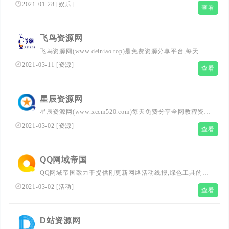
种好玩的软件等、记得每天都要访问一下我们的网站，让生
2021-01-28
[
娱乐
]
查看
活更加精彩！
飞鸟资源网
飞鸟资源网(www.deiniao.top)是免费资源分享平台,每天更
新技术教程、活动线报、实用软件、游戏辅助等,分享最具
2021-03-11
[
资源
]
查看
价值的内容,致力打造全网最优秀的免费资源网
星辰资源网
星辰资源网(www.xccm520.com)每天免费分享全网教程资
源,活动线报,实用软件,QQ技术,视频教程等网络3优志内容,
2021-03-02
[
资源
]
查看
致力打造网络技术的免费资源分享平台,好资源不私藏,大家
一起分享
QQ网域帝国
QQ网域帝国致力于提供刚更新网络活动线报,绿色工具的分
享发布,打造顶尖的网络免费分享平台。
2021-03-02
[
活动
]
查看
D站资源网