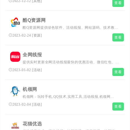
2022-12-12
[
其他
]
查看
专注于免费资源分享领域，爱生活爱网络爱分享！
酷Q资源网
酷Q资源网提供绿色软件、活动线报、网站源码、技术教
程、游戏资讯，热点趣闻，等超多网络资源分享网站，一直
2023-02-24
[
资源
]
查看
专注于免费资源分享领域，爱生活爱网络爱分享！
全网线报
提供实时更新全网活动线报最快的优惠活动、微信红包、免
费有奖活动、优惠券、神价、bug漏洞单、免单、话费流量
2023-01-02
[
活动
]
查看
等线报最新资讯!
机领网
机领网 - 玩转手机,QQ技术,实用工具,活动线报,机领网
(JLWZ.cn)是一家专门针对手机用户提供玩机技术、资讯、
2023-02-04
[
活动
]
查看
娱乐等多方面需求，以“乐生活，来机领”为口号不断努力！
花猫优选