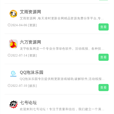
艾雨资源网
艾雨资源网 ,每天准时更新全网精品资源免费分享平台,专注
网络活动线报,聚集了全网资源,技术,教程,分享平台！
2024-04-06
[
资源
]
查看
六万资源网
龙宇收集网是一个专业分享绿色软件。活动线报、各种技术
教程等,用心创造,精心分享!龙宇收集网是一个专业分享绿色
2022-07-14
[
资源
]
查看
软件。活动线报、各种技术教程等,用心创造,精心分享!
QQ泡沫乐园
QQ泡沫乐园专注提供刚更新游戏辅助,破解软件,活动线报,
网站源码,刚更新电影,努力打造全网最优志分享平台!
2022-07-10
[
娱乐
]
查看
七号论坛
欢迎来到七号论坛！专注于质量和信任，我们建立一个满足