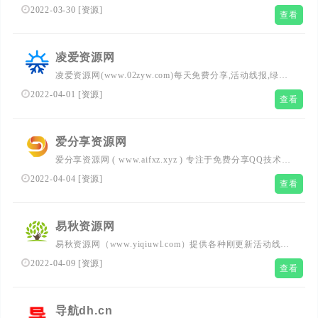
事网站，在这里您将获得刚更新的活动资讯和网络教程。
2022-03-30
[
资源
]
查看
凌爱资源网
凌爱资源网(www.02zyw.com)每天免费分享,活动线报,绿色
软件,QQ技术等网络优志内容,致力打造全网最优秀资源网
2022-04-01
[
资源
]
查看
爱分享资源网
爱分享资源网 ( www.aifxz.xyz ) 专注于免费分享QQ技术！
每日分享活动线报QQ技术游戏辅助外挂破解软件崽男福利
2022-04-04
[
资源
]
查看
等优志资源。
易秋资源网
易秋资源网（www.yiqiuwl.com）提供各种刚更新活动线报
每天为大家更新各种实用技术教程、刚更新活动资讯、网络
2022-04-09
[
资源
]
查看
趣事、以及各种好玩的软件工具等、打造最全面的资源活动
分享平台!
导航dh.cn