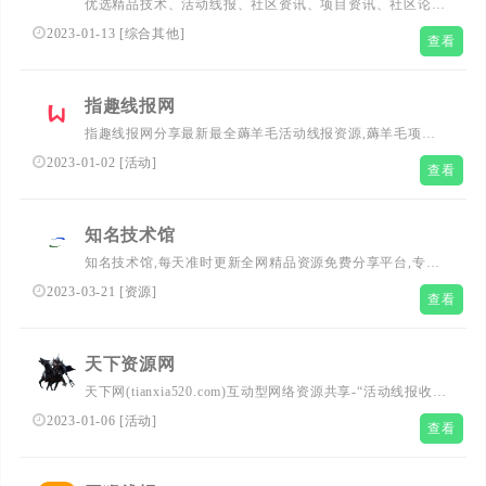
优选精品技术、活动线报、社区资讯、项目资讯、社区论
坛、精品源码、购物优选、软件仓库以及精选素材、欢迎前
2023-01-13
[
综合其他
]
查看
来探索。
指趣线报网
指趣线报网分享最新最全薅羊毛活动线报资源,薅羊毛项目
攻略网站,各种福利线报活动,欢迎大家收藏关注
2023-01-02
[
活动
]
查看
知名技术馆
知名技术馆,每天准时更新全网精品资源免费分享平台,专注
网络活动线报,技术教程,自学教程,网站源码,技术导航,绿色
2023-03-21
[
资源
]
查看
资源,包括绿色软件资源,办公资源,游戏图文攻略资源等,了
全网资源,技术,教程,分享平台！
天下资源网
天下网(tianxia520.com)互动型网络资源共享-“活动线报收集
化，技术教程；VIP电影免费化，寻找资源简便化”
2023-01-06
[
活动
]
查看