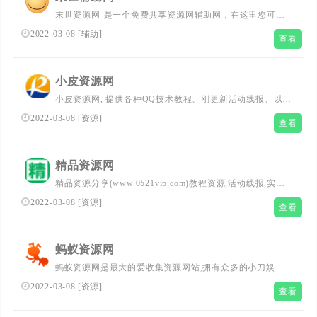
末世资源网-是一个免费共享资源网辅助网，在这里您可以
下载精品软件、游戏辅助、系统工具、手机工具等；此外我
2022-03-08
[
辅助
]
查看
们还收集了活动线报(QQ活动、游戏、现金活动以及白嫖实
物等），游戏资讯，前端、编程技术。
小皮资源网
小皮资源网, 提供各种QQ技术教程、刚更新活动线报、以及
各种好玩的软件等、记得每天都要访问一下我们的网站，让
2022-03-08
[
资源
]
查看
生活更加精彩！
精品资源网
精品资源分享(www.0521vip.com)教程资源,活动线报,实用
软件,女孩图片,致力于免费分享精品资源,网络爱好者的栖息
2022-03-08
[
资源
]
查看
之地。
蚂蚁资源网
蚂蚁资源网是最大的爱收集资源网站,拥有众多的小刀娱乐
网粉丝！在这里您可以下载到各种日常所需要的安卓软件,
2022-03-08
[
资源
]
查看
比如善恶资源网、活动线报、系统工具、手机软件；本站还
收集发布我爱辅助网相关游戏辅助。