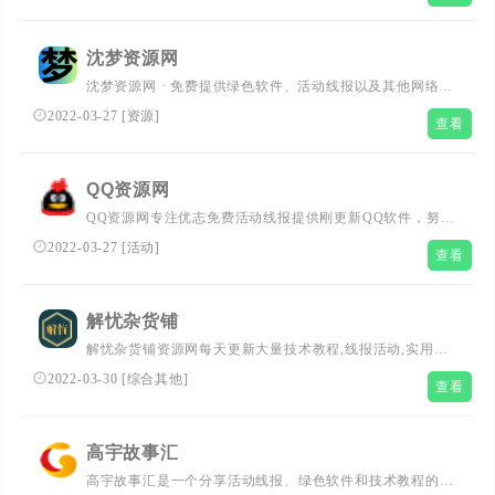
薅羊毛活动线报网,微信有奖活动线报,专注活动,线报,赚客
吧,全力打造最全的活动网,总之就是网络那些事。
沈梦资源网
沈梦资源网 · 免费提供绿色软件、活动线报以及其他网络资
源，好货不私藏！
2022-03-27
[
资源
]
查看
QQ资源网
QQ资源网专注优志免费活动线报提供刚更新QQ软件，努力
打造全国最优志分享平台！
2022-03-27
[
活动
]
查看
解忧杂货铺
解忧杂货铺资源网每天更新大量技术教程,线报活动,实用软
件,网站源码等，也是专注于分享各种免费资源的网站，我
2022-03-30
[
综合其他
]
查看
们致力为您收集全网刚更新最好的免费资源！欢迎各位娱乐
网,资源网基佬访问学习，给网络资源爱好者们带来一个绿
色温馨的大家园
高宇故事汇
高宇故事汇是一个分享活动线报、绿色软件和技术教程的故