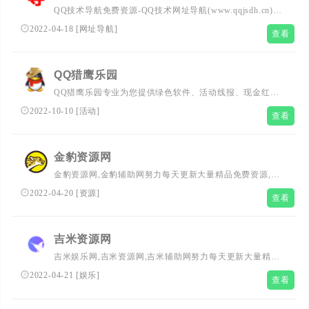
QQ技术导航免费资源-QQ技术网址导航(www.qqjsdh.cn)免
费收录全网优志网站,小刀娱乐网和龙宇收集网正式更名为
2022-04-18
[
网址导航
]
查看
龙网,技术导航qq资源网致力成为一个整理优志网站源码,精
品绿色软件,模板插件,活动资讯,网络技术教程分享高质量!
QQ猎鹰乐园
QQ猎鹰乐园专业为您提供绿色软件、活动线报、现金红
包、网站源码等!想要了解更多,我爱辅助网,吾爱破解论
2022-10-10
[
活动
]
查看
坛,QQ技术资源网,赚客吧线报网的详情,请多多关注我们。
金豹资源网
金豹资源网,金豹辅助网努力每天更新大量精品免费资源,优
志资源,活动线报,绿色软件,网站源码,专业的网络技术的资
2022-04-20
[
资源
]
查看
源分享平台,来金豹资源网，让我们的生活更加精彩
吉米资源网
吉米娱乐网,吉米资源网,吉米辅助网努力每天更新大量精品
资源,优志资源,活动线报,绿色软件,网站源码,的网络技术的
2022-04-21
[
娱乐
]
查看
资源分享平台,来吉米资源网，让我们的生活更加精彩