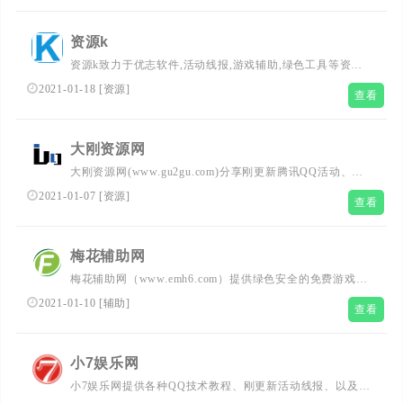
求。通过x的活动线报、红包任务、精品软件和学习教程，
我们助您第一时间掌握x新优惠资讯，体验专业、贴心的线
资源k
报服务。立即加入，开启您的专属线报之旅！
资源k致力于优志软件,活动线报,游戏辅助,绿色工具等资源
共享，好货不私藏！
2021-01-18
[
资源
]
查看
大刚资源网
大刚资源网(www.gu2gu.com)分享刚更新腾讯QQ活动、QQ
技术、QQ业务和QQ资讯,教你薅羊毛、网赚,提供刚更新全
2021-01-07
[
资源
]
查看
面的优志活动线报,打造最权威的QQ网站!
梅花辅助网
梅花辅助网（www.emh6.com）提供绿色安全的免费游戏辅
助,用心打造原创辅助,技术教程,游戏活动线报,编程安全与
2021-01-10
[
辅助
]
查看
游戏辅助,678辅助网交流等互联网软件资源共享平台。
小7娱乐网
小7娱乐网提供各种QQ技术教程、刚更新活动线报、以及各