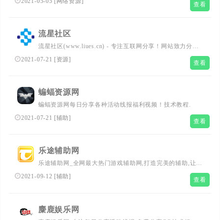
2021-05-05
[
网络资源
]
查看
活更加精彩！...
流星社区
流星社区(www.liues.cn) - 专注互联网分享！网站致力分享
免费游戏、软件下载、活动线报、网站源码、网络课程、影
2021-07-21
[
资源
]
查看
视等资源共享，坚持分享网络技术资源，努力为各位网友呈
现最好的资源网站。
蝙蝠资源网
蝙蝠资源网每日分享各种活动线报福利视频！技术教程.
2021-07-21
[
辅助
]
查看
乐途辅助网
乐途辅助网_全网最大热门游戏辅助网,打造完美的辅助,让你
变得更强,专注安卓APP游戏辅助活动网络刚更新新闻，资
2021-09-12
[
辅助
]
查看
源分享,活动线报，大型网游经典游戏，网络热门技术游戏
辅助网交流与分享。
麋鹿娱乐网