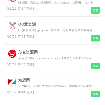
找线报，就上店长线报网，店长爱生活，爱网络，爱分享优
惠券活动。网络人的烟火，熬不尽的网络江湖。专注活动，
2022-07-17
[
活动
]
查看
线报，赚客吧，教程分享，还有电脑技巧以及其他日常信
息、游戏资讯等，总之就是网络那些事。
QQ爱资源
QQ爱资源网(qqazy.com)努力每天更新精品免费资源内容，
优志资源、活动线报、绿色软件，专注于网络技术的资源分
2022-07-24
[
资源
]
查看
享平台，让我们的生活更加精彩！
苏合资源网
苏合资源网(www.suhezy.com)专注免费分享网站源码,自媒
体教程,活动线报等优志资源。不定时分享各行各业的自学
2022-08-02
[
资源
]
查看
教程视频，苏合资源网多年来每天坚持分享网络技术资源，
努力为各位网友呈现最好的资源，一切尽在苏合资源网
知恩网
知恩网是一个以广大朋友利益为核心，推荐网上排名比较好
的手机项目和各类免费有奖活动资讯，让所有访问的朋友都
2022-10-10
[
活动
]
查看
能获得收益的网站