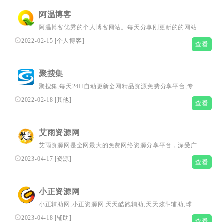
阿温博客
阿温博客优秀的个人博客网站。每天分享刚更新的的网站源
码，博客程序，博客模板，插件分享，活动线报，努力打造
2022-02-15
[
个人博客
]
查看
最优秀的个人博客网站。
聚搜集
聚搜集,每天24H自动更新全网精品资源免费分享平台,专注
网络活动线报,技术教程,自学教程,网站源码,技术导航等,聚
2022-02-18
[
其他
]
查看
集了全网资源,娱乐,技术,教程,分享平台
艾雨资源网
艾雨资源网是全网最大的免费网络资源分享平台，深受广大
用户的喜爱！网站提供绿色游戏fz、活动线报、网络教程
2023-04-17
[
资源
]
查看
等。努力打造为全国游戏爱者提供优质服务的平台，将资源
合理分类，加入资源搜索，便于用户查询。该站收录所有资
源全部为高速云盘下载， 资源内容也不断在每天增加更
小正资源网
新，让更多的用户深受其益。全站清新，整洁的界面风格，
小正辅助网,小正资源网,天天酷跑辅助,天天炫斗辅助,球球
深受广大用户的喜爱！
大作战加速器,腾讯球桌辅助器,开心消消乐辅助,都是我们自
2023-04-18
[
辅助
]
查看