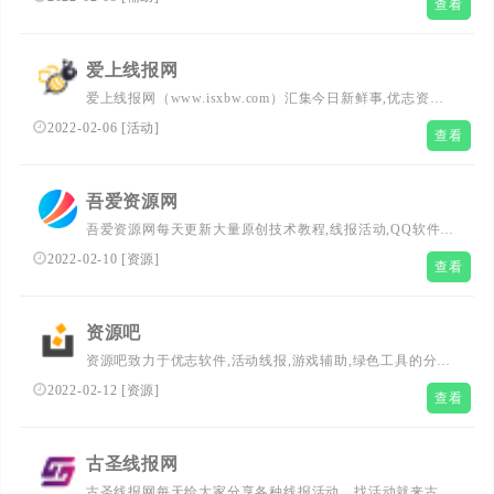
查看
精品网络资源干货收藏站一切竟在思哲网
爱上线报网
爱上线报网（www.isxbw.com）汇集今日新鲜事,优志资源,
精华热点资讯,热点新闻事件,内容含QQ资源,技术,活动,段
2022-02-06
[
活动
]
查看
子,八卦,科技,汽车,历史,养生,游戏等多个类别,让有价值的信
息无需筛选,获取更简单。
吾爱资源网
吾爱资源网每天更新大量原创技术教程,线报活动,QQ软件
等,欢迎各位小刀娱乐网的基佬访问学习,给QQ爱好者们带来
2022-02-10
[
资源
]
查看
一个绿色温馨快乐的娱乐家园
资源吧
资源吧致力于优志软件,活动线报,游戏辅助,绿色工具的分享
发布.拥有全网刚更新电影资源,努力为广大网友提供优志绿
2022-02-12
[
资源
]
查看
色的软件资源平台,精心分享,有心创造.
古圣线报网
古圣线报网每天给大家分享各种线报活动，找活动就来古圣