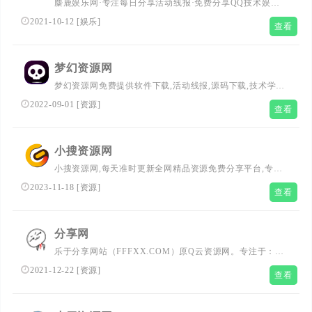
麋鹿娱乐网·专注每日分享活动线报·免费分享QQ技术娱乐·
免费分享破解游戏辅助外挂优志资源·项目资源·软件福利·技
2021-10-12
[
娱乐
]
查看
术教程·免费源码,努力为各位网友呈现最好的资源·总之就是
网络那些点点滴滴!
梦幻资源网
梦幻资源网免费提供软件下载,活动线报,源码下载,技术学
习,QQ头像,影视分享,seo优化,南红分享,打造全面热门资源
2022-09-01
[
资源
]
查看
小搜资源网
小搜资源网,每天准时更新全网精品资源免费分享平台,专注
网络活动线报,技术教程,自学教程,网站源码,技术导航,绿色
2023-11-18
[
资源
]
查看
资源,包括绿色软件资源,办公资源,游戏图文攻略资源等,了
全网资源,技术,教程,分享平台
分享网
乐于分享网站（FFFXX.COM）原Q云资源网。专注于：绿
色纯净手机电脑软件、实用在线网站推荐、活动线报、网站
2021-12-22
[
资源
]
查看
源码等免费资源分享。