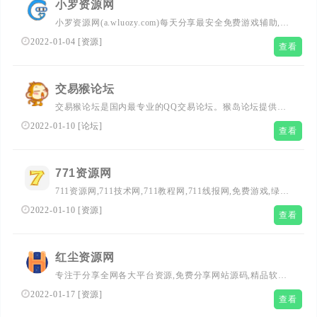
小罗资源网
小罗资源网(a.wluozy.com)每天分享最安全免费游戏辅助,精
品软件,QQ技术,电影抢先看,网站源码,编程资源,活动线报,
2022-01-04
[
资源
]
查看
自学教程,脚本程序等资源平台
交易猴论坛
交易猴论坛是国内最专业的QQ交易论坛。猴岛论坛提供虚
拟交易,实物交易,活动线报,QQ业务,电脑软件,CF交流,聊天
2022-01-10
[
论坛
]
查看
交友的综合游戏论坛！
771资源网
711资源网,711技术网,711教程网,711线报网,免费游戏,绿色
软件,网站源码,qq技术,小刀娱乐网
2022-01-10
[
资源
]
查看
红尘资源网
专注于分享全网各大平台资源,免费分享网站源码,精品软件,
活动线报,技术教程,游戏助手,技术导航等资源,强大的免费
2022-01-17
[
资源
]
查看
资源分享网站!