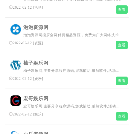
线报网，古圣爱生活、爱网络、更爱分享活动！
2022-02-12
[
活动
]
查看
泡泡资源网
泡泡资源网搜罗全网付费精品资源，免费为广大网络技术爱
好者提供专业可靠的资源分享服务，致力QQ技术资讯、网
2022-02-12
[
资源
]
查看
站源码、易语言编程、活动线报、绿色软件、网络游戏助手
等资源领域，希望能够帮助访客在较短时间内获得实用、有
效、安全无毒的高质量信息资源服务。
柚子娱乐网
柚子娱乐网,主要分享程序源码,游戏辅助,破解软件,活动线
报,网赚资源,QQ技术，QQ线报,小高教程网，值得一看,致
2022-02-12
[
娱乐
]
查看
力创造一个高质量网络资源教程的分享平台.
宏哥娱乐网
宏哥娱乐网,主要分享程序源码,游戏辅助,破解软件,活动线
报,网赚资源,QQ技术，QQ线报，678辅助网，值得一看,致
2022-02-12
[
娱乐
]
查看
力创造一个高质量网络资源教程的分享平台.