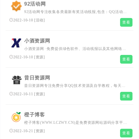
92活动网
92活动网专注收集各类最新有奖活动线报,包含：QQ活动、
微信红包活动、理财活动、话费流量活动、免费撸实物活动
2022-10-10
[
活动
]
查看
等优质活动线报
小酒资源网
小酒资源网 ·免费提供绿色软件、活动线报以及其他网络资
源，好货不私藏！
2022-10-10
[
资源
]
查看
昔日资源网
昔日资源网专注免费分享QQ技术资源及自学教程，每天坚
持分享网络教学技术资源，努力为各位网友呈现优质的资
2022-10-11
[
资源
]
查看
源。
橙子博客
橙子博客(WWW.LCZWY.CN)是免费资源网站源码分享平
台，每天更新技术教程、活动线报、网站源码、实用软件、
2022-10-21
[
资源
]
查看
热度资讯、源代码、图文、软件、破解、QQ资源、模板插