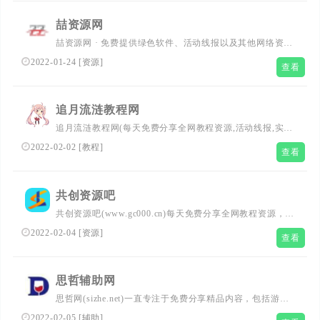
喆资源网
喆资源网 · 免费提供绿色软件、活动线报以及其他网络资
源，好货不私藏！专注活动,软件,教程分享 - 总之就是网络
2022-01-24
[
资源
]
查看
那些事。
追月流涟教程网
追月流涟教程网(每天免费分享全网教程资源,活动线报,实用
软件,QQ技术,视频教程等网络优志内容,致力打造网络技术
2022-02-02
[
教程
]
查看
的免费资源分享平台,好资源不私藏,大家一起分享.)
共创资源吧
共创资源吧(www.gc000.cn)每天免费分享全网教程资源，活
动线报，实用软件，QQ技术等网络优志内容，致力打造全
2022-02-04
[
资源
]
查看
网最优秀QQ资源网站。
思哲辅助网
思哲网(sizhe.net)一直专注于免费分享精品内容，包括游戏
资讯网站源码QQ教程，每天坚持更新电脑软件活动线报，
2022-02-05
[
辅助
]