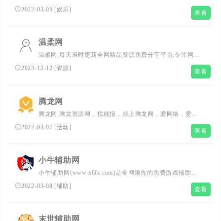
享,网站导航,cf活动大全等,让我们的生活更加精彩有乐趣。
2022-03-05
[
娱乐
]
查看
温柔网
温柔网,每天准时更新全网精品资源免费分享平台,专注网络
活动线报,技术教程,自学教程,网站源码,技术导航,绿色资源,
2023-12-12
[
资源
]
查看
包括绿色软件资源,办公资源,游戏图文攻略资源等,了全网资
源,教程,分享平台！
腾龙网
腾龙网,腾龙资源网，找线报，就上腾龙网，爱网络，爱分
享优惠券活动。专注活动，线报，赚客吧，教程分享，还有
2022-03-07
[
活动
]
查看
电脑技巧以及其他日常信息、游戏资讯等，总之就是网络那
些事。
小牛辅助网
小牛辅助网(www.x6fz.com)是全网领先的免费游戏辅助网,
每天更新大量实用的游戏辅助,安卓软件,活动线报等,我爱辅
2022-03-08
[
辅助
]
查看
助网伙伴们来访问学习交流。
末世辅助网