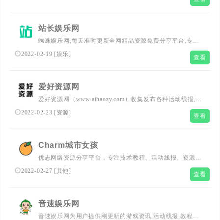
己做的全网免费外挂,辅助网资源网,最大免费游戏辅助网_热
门辅助资源网_我爱辅助网,资源分享,活动线报，大型网游经
典游戏，网络热门技术游戏辅助交流与分享网站。
站长娱乐网
蜘蛛娱乐网,每天准时更新全网精品资源免费分享平台,专注
网络活动线报,技术教程,自学教程,网站源码,技术导航等,聚
2022-02-19
[
娱乐
]
查看
集了全网资源,娱乐,技术,教程,分享平台！
爱好资源网
爱好资源网（www.aihaozy.com）收集发布各种活动线报,技
术教程,网站源码,游戏活动等资源信息,致力于打造最专业的
2022-02-23
[
资源
]
查看
资源收集分享平台！
Charm城市女孩
优志网络资源分享平台，专注技术教程、活动线报、资源服
务、绿色软件、破解软件，等资源搜集分享。
2022-02-27
[
其他
]
查看
音速娱乐网
音速娱乐网为用户提供刚更新的游戏资讯,活动线报,教程分