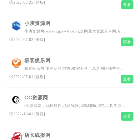
您愿望和需求的游戏社区。实际上，我们为您提供了PC端
2022-06-25
[
论坛
]
查看
游戏辅助工具，并且我们也慢慢地扩展到了安卓Android手
游和关于电脑软件安全部分。但是游戏并不是我们唯一能为
您提供的东西。我们拥有教程，工具，一个非常友好，活跃
小庚资源网
而扎实的社区，它将为您解决任何问题等等！
小庚资源网(www.xgzyw6.com),全网最大资源分享网,专注
技术教程,绿色软件,软件下载,资源下载,黑科技,居家学习,活
2022-07-02
[
资源
]
查看
动线报,QQ资源分享总之就是网络那些事。
极客娱乐网
极客娱乐网-专注活动,软件,教程分享！总之网络那些事。
2022-07-01
[
娱乐
]
查看
CC资源网
CC资源网，优质软件,活动线报,游戏辅助,绿色工具等综合
资源，收藏本站不迷路
2022-10-01
[
资源
]
查看
店长线报网