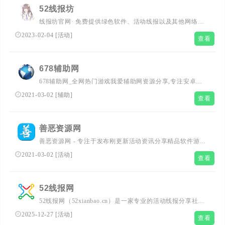
资源，小刀娱乐网都将是您的佳选择。
52线报坊
线报坊官网· 免费提供绿色软件、活动线报以及其他网络资
源，好货不私藏！52线报坊是你最终的归宿！
2023-02-04
[
活动
]
查看
678辅助网
678辅助网_全网热门游戏我爱辅助网资源分享,专注安卓游
戏辅助,活动线报,网络新闻，资源,大型网游经典游戏，网络
2021-03-02
[
辅助
]
查看
热门技术游戏辅助外挂交流与分享。
善恶资源网
善恶资源网 - 专注于发布刚更新活动资讯分享精品软件游戏
辅助；在这里您可以下载到各种日常所需要的软件，比如小
2021-03-02
[
活动
]
查看
刀娱乐网、活动线报(QQ活动.游戏游戏.现金活动等)、游戏
辅助、系统工具、手机软件；本站还收集发布易语言相关资
源(源码.模块.教程等)
52线报网
52线报网（52xianbao.cn）是一家专业的活动线报分享社
区，实时更新全网x新优质线报。无论您在寻找免费线报、x
2025-12-27
[
活动
]
查看
新优惠线报，还是详细的线报攻略，这里都能满足您的需