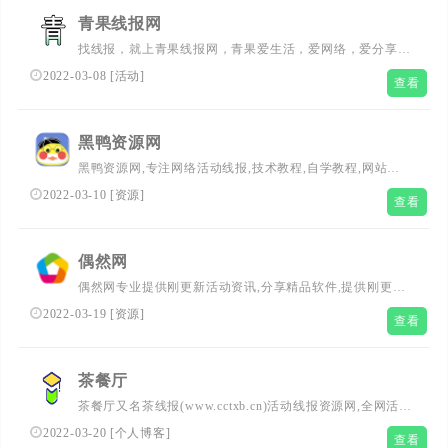
青果线报网
找线报，就上青果线报网，青果爱生活，爱网络，爱分享优
惠券活动。网络人的烟火，熬不尽的网络江湖。专注活动，
2022-03-08
[
活动
]
查看
线报，赚客吧，教程分享，还有电脑技巧以及其他日常信
息、游戏资讯等，总之就是网络那些事。
黑鸭资源网
黑鸭资源网,专注网络活动线报,技术教程,自学教程,网站源
码,聚集了全网资源,娱乐,技术,教程,分享平台！
2022-03-10
[
资源
]
查看
偶然网
偶然网专业提供刚更新活动资讯,分享精品软件,提供刚更新
QQ活动,微信活动,教程分享,游戏咨询以及各种福利活动等,
2022-03-19
[
资源
]
查看
努力打造最优志的活动网!
茶餐厅
茶餐厅又名茶线报(www.cctxb.cn)活动线报资源网,全网活动
线报,各大v群线报哪里来的,排优秀线报网,每天更新的赚钱
2022-03-20
[
个人博客
]
查看
线报,红包线报网,24小时线报资源网,刚更新线报活动官网,