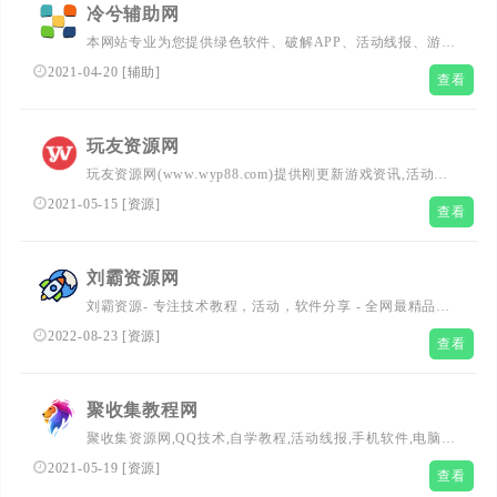
冷兮辅助网
本网站专业为您提供绿色软件、破解APP、活动线报、游戏
辅助工具、网站源码、现金红包等!想要了解更多冷兮辅助
2021-04-20
[
辅助
]
查看
网，我爱辅助网,游戏辅助网,辅助网,辅助论坛，我爱网，的
详情，请多多关注我们。
玩友资源网
玩友资源网(www.wyp88.com)提供刚更新游戏资讯,活动线
报,电影抢先看,QQ软件等。努力打造为全国网络爱好者提供
2021-05-15
[
资源
]
查看
优志服务的平台，让我们的生活更加精彩！
刘霸资源网
刘霸资源- 专注技术教程，活动，软件分享 - 全网最精品免
费资源分享平台
2022-08-23
[
资源
]
查看
聚收集教程网
聚收集资源网,QQ技术,自学教程,活动线报,手机软件,电脑软
件,女孩福利,网站源码,网站推荐,美食菜谱,生活常识,等免费
2021-05-19
[
资源
]
查看
资源搜集分享!