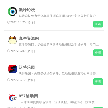
件、福利线报等，分享最具价值的内容，集博客/资源网/娱
乐网/社区论坛于一体，致力于打造全网最优质的博客！
巅峰论坛
巅峰论坛致力于分享软件源码开源与软件安全分析的前沿,
免费为大家提供最新最全的绿色精品软件,丰富的技术版块
2022-10-25
[
论坛
]
查看
交相辉映,由无数热衷于资源爱好者共同维护和更新
真牛资源网
真牛资源网，提供最新网络活动线报以及手机软件，热门游
戏辅助和PC端实用软件,打造顶尖的网络免费分享平台。
2022-12-02
[
资源
]
查看
沃特乐园
沃特乐园 · 免费提供绿色软件、活动线报以及其他网络资
源，好货不私藏！
2022-12-12
[
教程
]
查看
857辅助网
857辅助网提供绿色软件、活动线报、网站源码、技术教
程、游戏资讯，热点趣闻，等超多网络资源分享网站，一直