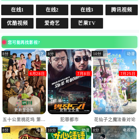
在线1
在线2
在线3
腾讯视频
优酷视频
爱奇艺
芒果TV
您可能再找影视?
8分
综艺
8分
电影
10分
动漫
6月28日
7月8日
7月25日
更新至全集
更新至全集
更新至全集
五十公里桃花坞 第5季
犯罪都市
花仙子之魔法香对论
8分
电影
10分
动漫
8分
电视剧