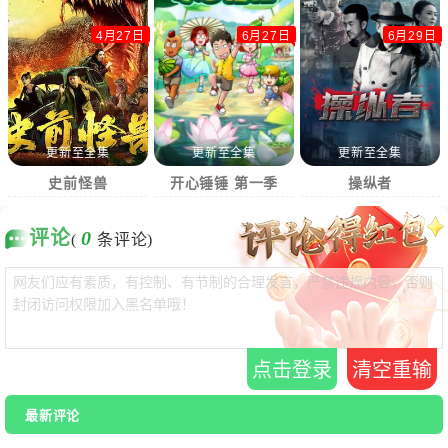
4月27日
6月27日
6月29日
更新至全集
更新至全集
更新至全集
史前怪兽
开心锤锤 第一季
操纵者
评论
0
(
条评论)
点击登录
清空重输
最新评论