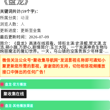
《盘龙》
关键词共计(59个字)：
所属分类：
动漫
浏览人数：
人
更新进度：
更新至全集
最后更新时间：
2026-07-09
简介：
《盘龙》高清在线观看，领衔主演:史泽鲲,贺文潇,言
浩,朔小踹,万舒心,剧情简介:玉兰大陆，一个充满神奇生物与
绚丽魔法的魔幻世界。一天，乌山镇的没落贵族少年林雷·巴
鲁克，踏入布满灰尘的祖屋当中，无意中得到一枚看似普通
的戒指——盘龙戒指，从此他的人生发生了转变。在戒灵德
微信关注公众号“聚收集导航网”发送影视名称即可通知小
林·柯沃特的帮助下，林雷开启了自己的传奇之旅，一个伟大
聚更新您所需的影视，谢谢您的支持，切勿相信视频播放
魔法师由此诞生。从小镇走出的少年凭着其拼搏奋斗、自强
不息的精神，不断迈向更高境界，在一次次游走于生死之间
接口中弹出的任何广告！
的磨砺中，一步步走向强者巅峰。
盘龙-官方播放
聚收集在线
盘龙-其他播放渠道