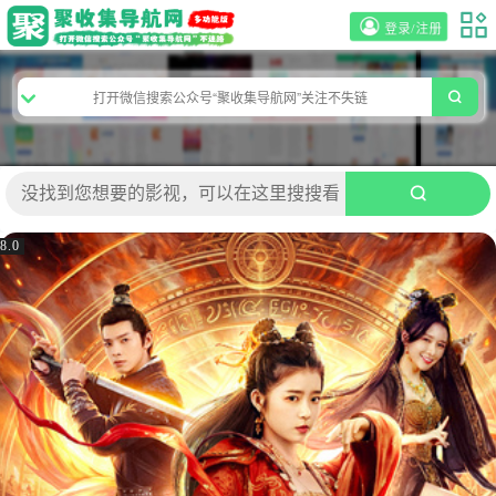
登录/注册
8.0