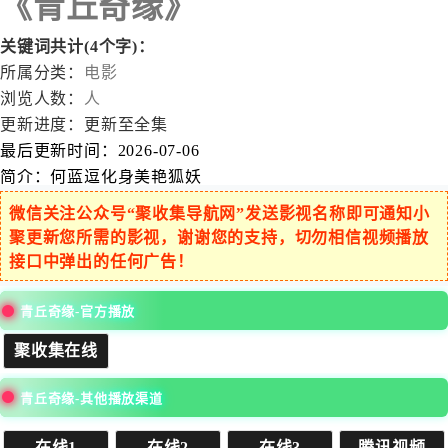
《青丘奇缘》
关键词共计(4个字)：
所属分类：
电影
浏览人数：
人
更新进度：
更新至全集
最后更新时间：
2026-07-06
简介：
何蓝逗化身美艳狐妖
微信关注公众号“聚收集导航网”发送影视名称即可通知小
聚更新您所需的影视，谢谢您的支持，切勿相信视频播放
接口中弹出的任何广告！
青丘奇缘-官方播放
聚收集在线
青丘奇缘-其他播放渠道
在线1
在线2
在线3
腾讯视频