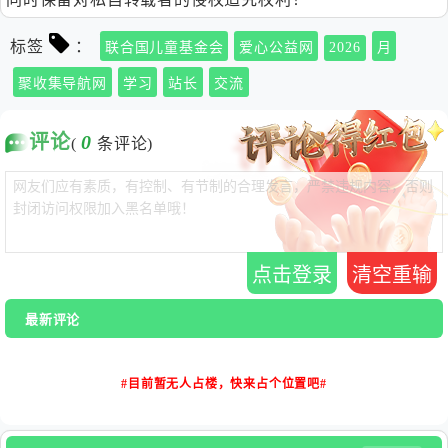
标签
：
联合国儿童基金会
爱心公益网
2026
月
聚收集导航网
学习
站长
交流
评论
0
(
条评论)
点击登录
清空重输
最新评论
#目前暂无人占楼，快来占个位置吧#