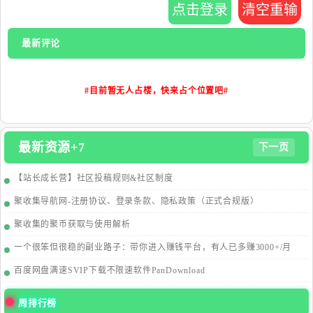
点击登录
清空重输
最新评论
#目前暂无人占楼，快来占个位置吧#
最新资源+7
下一页
【站长成长营】社区投稿规则&社区制度
聚收集导航网-注册协议、登录条款、隐私政策（正式合规版）
聚收集的聚币获取与使用解析
一个很笨但很稳的副业路子：带你进入赚钱平台，有人已多赚3000+/月
百度网盘满速SVIP下载不限速软件PanDownload
周排行榜