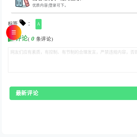
优质内容|登录可下。
标签
：
A
☰
评论
0
(
条评论)
最新评论