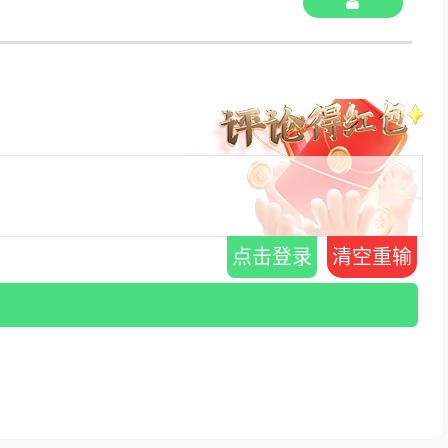
点击登录
清空重输