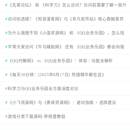
《先客论坛》 和 《科学刀》怎么访问？访问前需要了解一些什
么？
访问别选错！《知音漫客网》与《非凡软件站》核心数据差异
速看
为什么我搜不到《小温资源网》 和 《QQ业务乐园》，怎么找
到这两个站点。
平常大家访问《牛马辅助网》 还有 《QQ业务乐园》都会向我
说有大大的区别，我来看看在哪？
《QQ代唰网》 vs 《QQ业务乐园》：体验 / 功能全解析
《每天10分钟：[2025年8月17日] 热搜精华都在这》
科学刀与QQ业务乐园全方面深度对比
《小飞资源网》与《勇哥资源网》：避坑指南 + 选择建议
游戏分类下载源码-带搭建教程