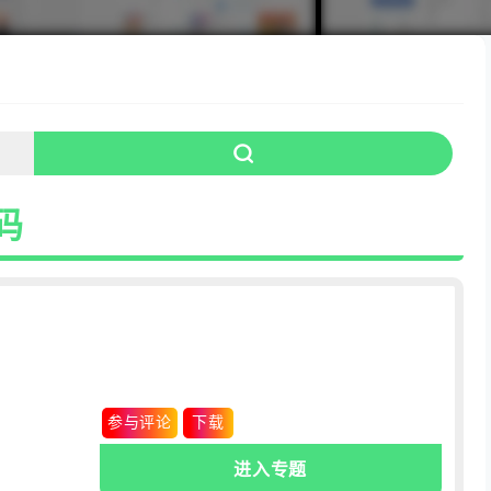
码
0条
.评论
参与评论
下载
进入专题