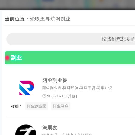
当前位置：
聚收集导航网
副业
副业
陌尘副业圈
陌尘副业圈-网赚经验-网赚干货-网赚知识
2022-03-13
[
其他
]
标签：
陌尘副业圈
陌尘网赚
淘朋友