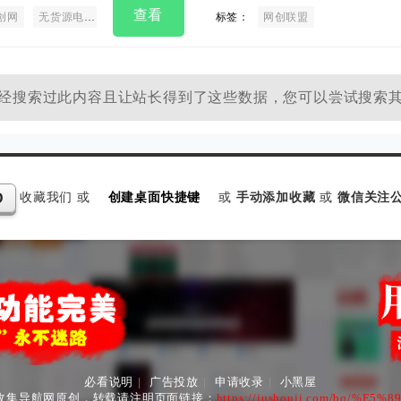
查看
创网
无货源电商
创业项目
抖音工具箱
标签：
搬砖项目
网创联盟
网络赚钱
经搜索过此内容且让站长得到了这些数据，您可以尝试搜索
收藏我们 或
创建桌面快捷键
或
手动添加收藏
或
微信关注公
D
必看说明
|
广告投放
|
申请收录
|
小黑屋
收集导航网原创，转载请注明页面链接：
https://jushouji.com/bq/%E