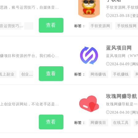
思路，账号运营技巧，自媒体音视
手软资源网,手软线
经验，助力行业新人快速入门，开
羊毛党,薅羊毛,红
2023-09-18
[
资
免费资源,免费下
查看
音运营技巧
自媒体学习
自媒体入门
标签：
自媒体自学网
手软资源网
自媒体工具
手软线报网
蓝风项目网
赚项目和资源的平台。我们精心挑
蓝风项目网（WW
之路更加顺利。除此之外，我们还
质教程、网站源码
2024-04-09
[
网
正在寻找新鲜有趣的项目，来淘项
质的一站式服务平
查看
前的风口向项目以及创业赚钱项目
线上副业
创业平台
创业找项目
小成本创业
标签：
网络赚钱
副业项目
手机赚钱
短视频运
玫瑰网赚导航
上创业培训网站，不论老手还是小
玫瑰网赚导航是一
软件和技术教程的
2024-04-30
[
网
捷的访问各种互联
查看
标签：
网赚项目
这个平台上，用户
在线工具
件和教程，让生活