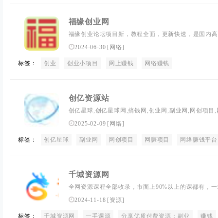
福缘创业网
福缘创业论坛项目新，教程全面，更新快速，是国内高
还是小白，在这都能找到合适的热门网上副业赚钱项目
2024-06-30
[
网络
]
标签：
创业
创业小项目
网上赚钱
网络赚钱
创亿资源站
创亿星球,创亿星球网,搞钱网,创业网,副业网,网创项目
业项目网站,赚钱平台,免费项目分享,网创项目首发平
2025-02-09
[
网络
]
标签：
创亿星球
副业网
网创项目
网赚项目
网络赚钱平台
千城资源网
全网资源课程全部收录，市面上90%以上的课都有，
课程。千城资源网专注于知识创业服务，为万千互联网
2024-11-18
[
资源
]
希望您在享受千城资源网带给您财富的同时自己也能成
标签：
千城资源网
一手课源
分享优质付费资源：副业
赚钱