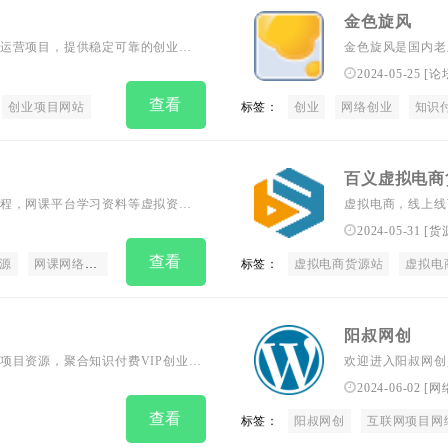
金色旋风
运营项目，提供稳定可靠的创业渠
金色旋风是国内老
量互联网创业干货
2024-05-25
[
论
查看
创业项目网站
标签：
创业
网络创业
知识
百义虚拟电商
程，网课平台学习资料等虚拟资源
虚拟电商，线上线
学，项目更新合集
2024-05-31
[
货
查看
源
网课网络赚钱
释放课程网
标签：
虚拟电商货源站
虚拟电
阳叔网创
项目资源，聚合知识付费VIP创业课
欢迎进入阳叔网创
音快手，拼多多教程，源码软件等，
赚项目\技术\心得
2024-06-02
[
网
查看
标签：
阳叔网创
互联网项目网