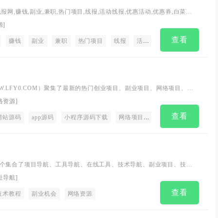
报网,赚钱,副业,兼职,热门项目,线报,活动线报,优惠活动,优惠券,白菜价,
包活动,有奖活动,支付宝红包,微信红包,影视会员,话费,流量,信用卡活动,
源
]
载
查看
自媒体平台
赚钱
副业
内容创作
兼职
网络赚钱
热门项目
网络创业
线报
活动线报
副业兼职
优惠活动
抖音赚钱
优
W.LFY0.COM）聚集了最新的热门创业项目、副业项目、网络项目、优
、各类网络资源等免费下载，专注互联低成本创业为草根创业者提供优
络资源
]
台！
查看
营
网站源码
app源码
小程序源码下载
网络项目资源网
副业项目抖音快
个集合了项目导航、工具导航、在线工具、技术导航、副业项目、技术
综合性导航网站。我们的目标是通过简约而高效的设计，为用户提供便
址导航
]
网资源的途径，满足用户在工作、学习和娱乐等方面的多样化需求。在
查看
可以轻松找到适合自己的网络赚钱项目，提升技术水平，获取实用的软
技术教程
副业机会
网络资源
和工作更加便捷高效。