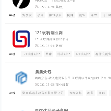
淘朋友是一个创业者交流平台
2022-04-29
[
其他
]
标签：
淘朋友
项目
赚钱项目
网赚
副业
兼职
冷门
121玩转副业网
121互联网副业创业平台
2023-02-04
[
教程
]
标签：
121玩赚副业
网赚
玩转副业
121玩副业
有什么副
麓麓众包
麓麓众包-收入也要双份的,互联网软件众包服务平台,
2023-05-05
[
商业服务
]
标签：
湖南码起来教育科技有限公司
麓麓众包
副业
兼职
自媒体经验分享网