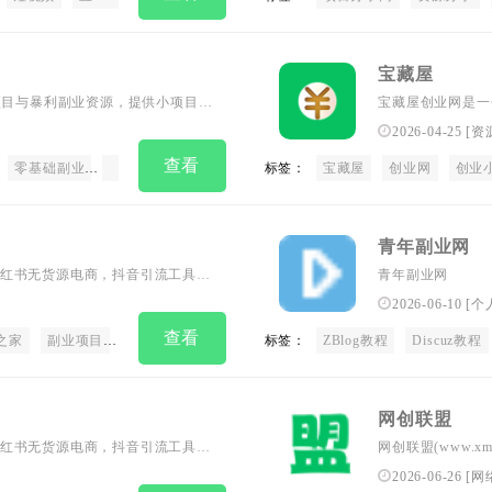
宝藏屋
项目与暴利副业资源，提供小项目创
宝藏屋创业网是一
收益网上赚钱项目每日更新，助您
工具、知识付费V
2026-04-25
[
资
、自带流量的虚拟资源创业指南与
创业交流、副业兼
查看
信息差，轻松打破收入天花板！
零基础副业
长期靠谱项目
无脑搬砖项目
标签：
宝藏屋
网赚信息差
创业网
AI副业项
创业
青年副业网
红书无货源电商，抖音引流工具、
青年副业网
源分享，是全网最大的资源网！
2026-06-10
[
个
查看
之家
副业项目
手机搬砖
中创网
标签：
无货源电商
ZBlog教程
创业项目
Discuz教程
搬砖项
网创联盟
红书无货源电商，抖音引流工具、
网创联盟(www.
源分享，是全网最大的资源网！
里可以学到最新前
2026-06-26
[
网