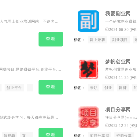
我爱副业网
人气网上创业培训网站，不论老手
一个研究副业赚钱
。
2024-06-30
[
网
查看
标签：
网上兼职
副业项目
梦帆创业网
,网赚项目,网络赚钱平台,创业平台,创
梦帆创业网创业项
台，免费赚钱
就来梦帆创业网，
2024-11-25
[
网
查看
创业平台
创业项目网站
赚钱平台
标签：
免费项目分享
兼职
创业
网赚
项目分享网
一站式终身学习，每天都在更新最新
项目分享网(www.
创业者打造最新最有用的知识库，
流、副业经验交流
2025-12-24
[
资
为有为青年！
程、短视频抖音快
查看
短视频
直播带货
电商
运营
标签：
抖音
小红书
项目分享网
快手
资源分享
知乎