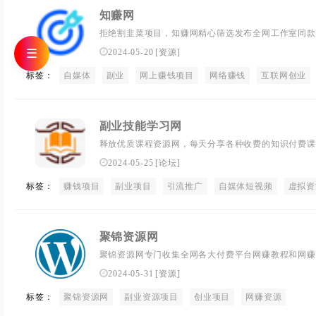
知赚网
拒绝割韭菜项目，知赚网精心筛选发布全网工作室同款
道，发布最新项目风口，拒绝被割！
☰
2024-05-20
[
资源
]
标签：
自媒体
副业
网上赚钱项目
网络赚钱
互联网创业
副业技能学习网
释放优质课程资源网，每天分享各种收费的知识付费课
视频教程课程。 ,释放优质课程资源网
2024-05-25
[
论坛
]
标签：
赚钱项目
副业项目
引流推广
自媒体短视频
虚拟资
聚锦资源网
聚锦资源网专门收集全网各大付费平台网赚教程和网赚
程包含自媒体，淘宝电商营程，SEO技术、短视频抖
2024-05-31
[
资源
]
网赚创业就找聚锦资源网！
标签：
聚锦资源网
副业资源项目
创业项目
网赚资源