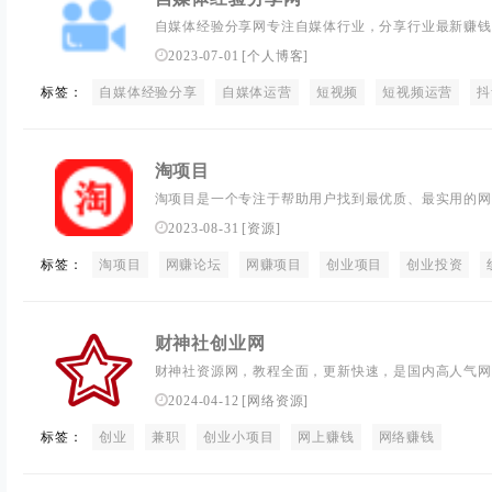
自媒体经验分享网专注自媒体行业，分享行业最新赚钱
频素材，推荐高效内容创作工具，分类归类自媒体从业
2023-07-01
[
个人博客
]
启新思路，新未来！
标签：
自媒体经验分享
自媒体运营
短视频
短视频运营
抖
淘项目
淘项目是一个专注于帮助用户找到最优质、最实用的网
选每一个项目，保证它们的质量和可靠性，让你的创业
2023-08-31
[
资源
]
提供专业的客服服务，随时为您解决任何问题。如果您
标签：
淘项目
目就对了！快来加入我们的大家庭，让我们一起发现目
网赚论坛
网赚项目
创业项目
创业投资
的技巧，让您少走弯路，快速变现！
财神社创业网
财神社资源网，教程全面，更新快速，是国内高人气网
白，在这都能找到合适的热门网上副业赚钱项目。
2024-04-12
[
网络资源
]
标签：
创业
兼职
创业小项目
网上赚钱
网络赚钱