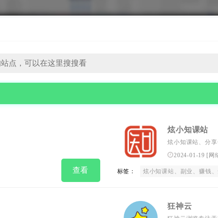
炫小知课站
炫小知课站、分享
小红书、快手、知
2024-01-19
[
网
赚钱，做到课程全
查看
标签：
炫小知课站、副业、赚钱、短视频、直播带货、电商、运营
狂神云