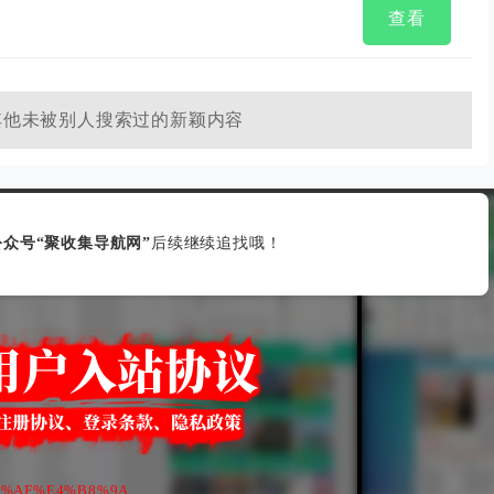
查看
其他未被别人搜索过的新颖内容
众号“聚收集导航网”
后续继续追找哦！
5%89%AF%E4%B8%9A