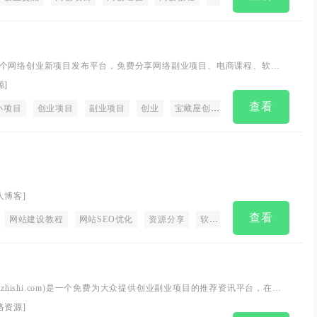
个网络创业新项目发布平台，免费分享网络副业项目、电商课程、软件
IP创业课程、AI创业教程与工具等，帮助大家获取最新创业项目信息、
源
]
职交流等，致力于创造一个高质量有价值的分享平台
查看
目
小项目
网上兼职赚钱
创业项目
流量变现逻辑
副业项目
创业
宝藏屋创业网
副业
人博客
]
查看
目
网站建设教程
网络赚钱
网站SEO优化
资源分享
软件测评
xmzhishi.com)是一个免费为大众提供创业副业项目的推荐资讯平台，在这
沿的创业赚钱项目技巧，让您少走弯路，快速变现。
络资源
]