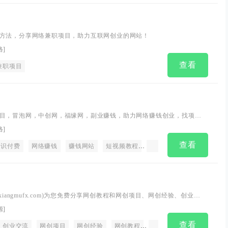
方法，分享网络兼职项目，助力互联网创业的网站！
络
]
查看
兼职项目
目，冒泡网，中创网，福缘网，副业赚钱，助力网络赚钱创业，找项目
小项目创业网，赚钱网站，赚钱项目资源网。
络
]
查看
知识付费
网络赚钱
赚钱网站
短视频教程
抖音教程
创业商机
xiangmufx.com)为您免费分享网创教程和网创项目、网创经验、创业交
等，整合了知识付费VIP创业课程和自媒体、拼多多、淘宝电商营销教
源
]
手教程、资源、源码、软件等，找项目副业资源就上项目分享网！
查看
网赚项目
创业交流
SEO
网创项目
SEM
网创经验
信息流优化
网创教程
编程与开发
网创资源
教育培训
副业项目
闲鱼