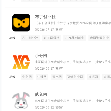
布丁创业社
【布丁创业社】专注于深度挖掘2026全网高收益网赚
业指南、搬砖项目实操教程、及赚钱项目资源共享。高
2026-07-17
[
教程
]
快速开启第二收入！我们拒绝割韭菜，只分享真机实操
标签：
布丁创业社
搬砖实操教程。加入布丁网赚社，与同行共享硬核搞钱
布丁网赚社
2026暴利副业
虚拟资源创业
小哥网
小哥网提供免费副业项目、手机搬砖项目、抖音快手小
网站源码、软件源码、技术教程、无人直播等等网络资
2026-06-17
[
教程
]
标签：
中创网
中赚网
冒泡网
福缘创业网
资源网
资源
贰兔网
贰兔网提供免费副业项目、手机搬砖项目、抖音快手小
网站源码、软件源码、技术教程、无人直播等等网络资
2026-06-12
[
资源
]