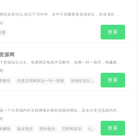
牌创业类论坛,创立于2006年，全年不间断更新创业好文，创业项目，大
技术免费分享，只要您用心，新手老手都能玩好副业赚钱！
坛
]
查看
付费
货源网
下货源综合云仓，免费网店电商开店教学，免费一对一指导，网赚教
，全网网赚项目整合
源
]
查看
商教学
优质互联网副业一对一陪跑
搞钱交流社群
是一个分享国内外互联网项目教程资源的网站，旨在分享交流国内外网
\经验\网赚工具\资源\教程
络
]
查看
络赚钱
副业项目
国外副业
互联网副业
heedyou
副业项目
副