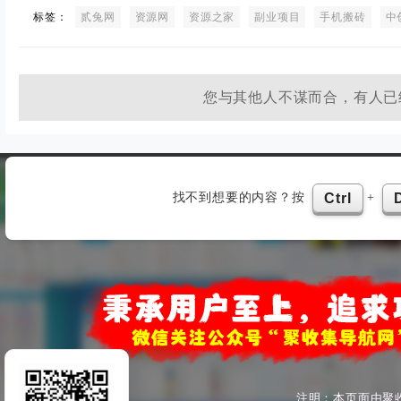
标签：
贰兔网
资源网
资源之家
副业项目
手机搬砖
中
您与其他人不谋而合，有人已
找不到想要的内容？按
+
Ctrl
注明：本页面由聚