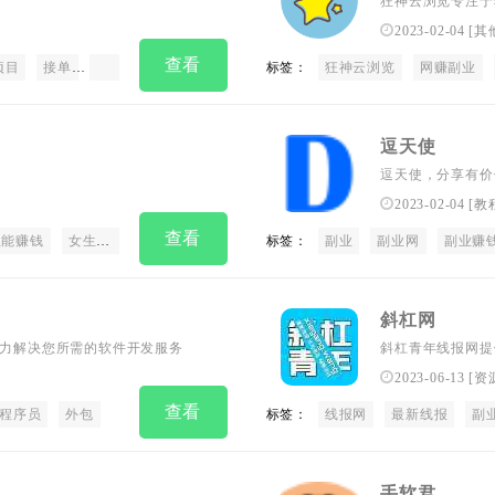
狂神云浏览专注于
术教程以及多个领
2023-02-04
[
其
查看
项目
接单
放单
一手单
app拉新
标签：
狂神云浏览
网赚副业
逗天使
逗天使，分享有价
上班族、公务员、
2023-02-04
[
教
通过互联网赚钱。
查看
业能赚钱
女生赚钱副业
上班族干什么副业赚钱
标签：
副业
30岁女人适合做什么副
副业网
副业赚
斜杠网
助力解决您所需的软件开发服务
斜杠青年线报网提
课程包含自媒体，
2023-06-13
[
资
就找斜杠青年线报
查看
程序员
外包
标签：
线报网
最新线报
副
手软君