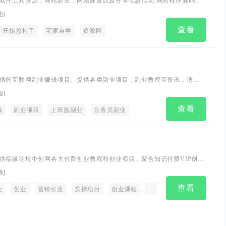
软件工具资源，网站副业，网站建设以及分享优惠活动,网站程序源码技
域的资源。
他
]
查看
开始盈利了
宅家自学
资源网
值的互联网副业赚钱项目。提供各类副业项目，副业教程等资讯，适合
大学生、宝妈兼职做副业项目的平台，帮助您提升个人价值，更轻松的
程
]
查看
业赚钱
钱
副业项目
怎么可以做副业兼职赚钱
上班族副业
公务员副业
哪些副业比较赚钱
女孩子可以做哪些
供福缘论坛中创网各大付费创业教程和创业项目，聚合知识付费VIP创业
拼多多，淘宝电商营销教程，SEO技术、短视频抖音快手等，副业创业
源
]
网
查看
业
创业
营销引流
实操项目
创业课程
福缘创业网
中创网