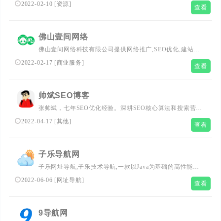
程序源码应有尽有，美酷奇资源网一个专业的网站资源分享
2022-02-10
[
资源
]
查看
和站长交流平台。
佛山壹间网络
佛山壹间网络科技有限公司提供网络推广,SEO优化,建站开
发,小程序App,SEM竞价托管,短视频,电商代运营,美工设计
2022-02-17
[
商业服务
]
查看
外包,新媒体运营,品牌策划,网络营销培训,新媒体培训,抖音
短视频培训等服务的一站式互联网营销运营的平台。
帅斌SEO博客
张帅斌，七年SEO优化经验。深耕SEO核心算法和搜索营销
推广，提供整站优化外包、关键词快速排名、原创文章代
2022-04-17
[
其他
]
查看
写、软文外链代发、媒介新闻发稿等服务。有SEO问题欢迎
咨询帅斌SEO博客。
子乐导航网
子乐网址导航,子乐技术导航,一款以Java为基础的高性能网
址导航程序,国内首屈一指的技术教程活动导航分类平台，
2022-06-06
[
网址导航
]
查看
站点已累计收录数千网站，累计为中国网民提供多达数亿的
访问点击，满足用户随时查阅最全面最权威的文章资讯教程
9导航网