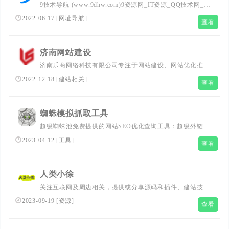
9技术导航 (www.9dhw.com)9资源网_IT资源_QQ技术网_一
个9站长平台,收录推荐,站长活动,天下导航,免费源码,seo优
2022-06-17
[
网址导航
]
查看
化,资源辅助,用心打造最实用的站长导航乐园
济南网站建设
济南乐商网络科技有限公司专注于网站建设、网站优化推
广、seo优化、微信开发、整合营销、网络运营托管等服
2022-12-18
[
建站相关
]
查看
务，咨询热线：0531-58768001/15254103229
蜘蛛模拟抓取工具
超级蜘蛛池免费提供的网站SEO优化查询工具：超级外链发
布、百度收录批量查询、百度关键词排名批量查询、网页蜘
2023-04-12
[
工具
]
查看
蛛模拟抓取等工具，分享网站关键词排名优化、网络营销推
广等知识!
人类小徐
关注互联网及周边相关，提供或分享源码和插件、建站技
术、知识付费阅读的原创独立综合性网站。
2023-09-19
[
资源
]
查看