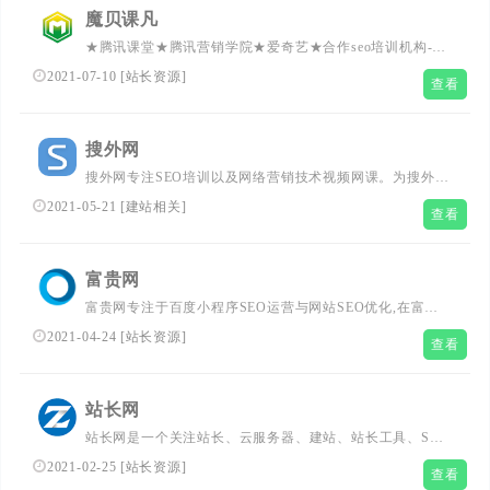
Q生活网,qq技术导航,小k娱乐网,零度娱乐网，小刀娱乐网
魔贝课凡
做全网最大资源分享乐园网站。
★腾讯课堂★腾讯营销学院★爱奇艺★合作seo培训机构-魔
贝课凡seo线上培训班更加注重实战优化排名技术,提供海量
2021-07-10
[
站长资源
]
查看
网站seo免费教程,系统的seo优化培训课程体系提高学员的
seo水平。...
搜外网
搜外网专注SEO培训以及网络营销技术视频网课。为搜外用
户提供符合网站SEO优化技术的建站系统搜外6系统、设计
2021-05-21
[
建站相关
]
查看
小程序的搜外七巧板、滴滴友链等Saas工具平台。...
富贵网
富贵网专注于百度小程序SEO运营与网站SEO优化,在富贵
网中为大家提供小程序运营经验、网站SEO诊断、网站策划
2021-04-24
[
站长资源
]
查看
运营、商家号、小程序运营优化开发等相关知识教程。...
站长网
站长网是一个关注站长、云服务器、建站、站长工具、SEO
优化、搜索引擎、网络推广、免费资源、wordpress、自媒
2021-02-25
[
站长资源
]
查看
体、创业等内容的网站。站长每天必上的网站，站长就上