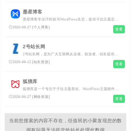
墨星博客
墨星博客专注IT科技与WordPress生态，提供子比主题定
制、美化教程、网站优化技巧及精品PPT资源。深度解析
2026-06-27
[
个人博客
]
查看
WordPress建站与子比主题实战经验，助力用户打造高效、
美观的网站与演示内容
2号站长网
2号站长网，是为广大互联网从业者、创业者、站长提供、
普通用户提供互联网资讯、网站建设知识、自媒体教学干
2026-06-12
[
站长资源
]
查看
货、SEO优化技术分享、网络营销策略、windows使用、电
脑技术、程序编写、网络运营等技术文献分享的网站。
狐狸库
狐狸库是一个专注于子比主题美化、WordPress主题插件、
SEO优化技巧和技术博客的网站，为您提供最新的网站建设
2026-06-27
[
网络资源
]
查看
教程和内容管理系统相关资讯。欢迎浏览我们的传奇脚本教
程和传奇素材下载，提升您网站的SEO效果和用户体验。
当前您搜索的内容不存在，但值班的小聚发现您的数
据有问题无法提交给站长处理此数据