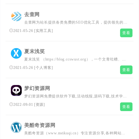
zhanzhang.com！...
去查网
去查网为站长提供各类免费的SEO优化工具，提供领先的百
度排行和权重查询，备案查询，IP反查等，做最专业的站长
2021-05-26
[
实用工具
]
查看
工具网站。...
夏末浅笑
夏末浅笑 （https://blog.ccswust.org），一个文青吐槽、偶
尔提供源码下载和分享、发布编程技术文章的网站。夏末浅
2021-05-26
[
个人博客
]
查看
笑专注网站SEO优化、网站SEO诊断、网站策划制作运营的
自媒体原创博客！...
梦幻资源网
梦幻资源网免费提供软件下载,活动线报,源码下载,技术学
习,QQ头像,影视分享,seo优化,南红分享,打造全面热门资源
2022-09-01
[
资源
]
查看
美酷奇资源网
美酷奇资源（www.meikuqi.cn）专注资源分享,各种网站、