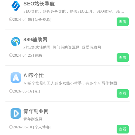
SEO站长导航
SEO导航，站长必备导航，提供SEO工具、SEO教程、SEO
案例、SEO资讯等海量资源，帮助您快速提升网站排名。
2024-04-06
[
站长资源
]
查看
889辅助网
x的x游戏辅助网_热门辅助资源网_我爱辅助网
2024-04-25
[
辅助
]
查看
AI帮个忙
AI帮个忙是打工人的多功能小帮手，有多个AI写作和图片
工具，可以用AI生成小红书文案，文章，PPT大纲等，支持
2026-06-16
[
AI
]
查看
改写，润色,续写,扩写
青年副业网
青年副业网
2026-06-10
[
个人博客
]
查看