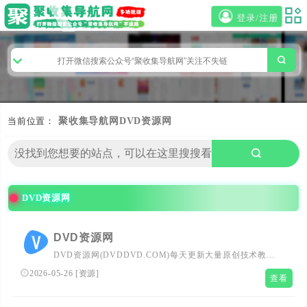
登录/注册
当前位置：
聚收集导航网
DVD资源网
DVD资源网
DVD资源网
DVD资源网(DVDDVD.COM)每天更新大量原创技术教程,
线报活动,QQ软件等,欢迎各位基佬访问学习,给QQ爱好者们
2026-05-26
[
资源
]
查看
带来一个绿色温馨快乐的娱乐家园。