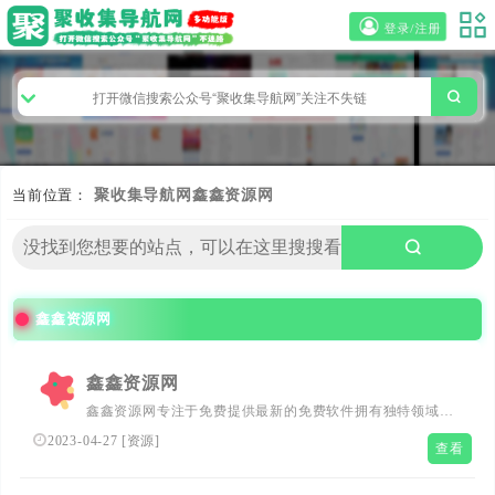
登录/注册
当前位置：
聚收集导航网
鑫鑫资源网
鑫鑫资源网
鑫鑫资源网
鑫鑫资源网专注于免费提供最新的免费软件拥有独特领域的
游戏资源,专业负责人掌控QQ活动动态,多方面性质资源分
2023-04-27
[
资源
]
查看
享,免费源码交流学习基地,绿色、安全、搞笑的软件基地.