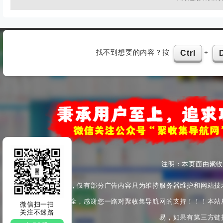
找不到想要的内容？按
+
Ctrl
注明：本页面由聚
本站为非盈利性站点，仅有部分广告内容只为维持服务器维护和网站技
产安全与身心健康安全，感谢您一路对聚收集导航网的支持！！！本站
微信扫一扫
关注不迷路
易，如果有第三方链