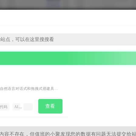
自然语言对话式和拖拽式搭建具有
站、小程序、H5、小游戏、小工
t团队，0成本极速上线，无需运维，
查看
代码
AI
大模型
MCP扩展
多工具集成
网页开发
网站生成
内容不存在，但值班的小聚发现您的数据有问题无法提交给