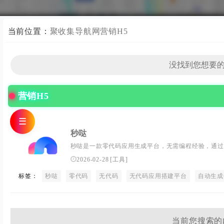
当前位置：
聚收集导航网
营销H5
营销H5
☰
秒哒
秒哒是一款零代码应用生成平台，无需编程经验，通过
完整前后端的应用，一句话生成各类应用，支持生成网
2026-02-28
[
工具
]
具、轻应用等，提供海量免费模版，24小时在线agen
标签：
秒哒
零代码
一人即团队，让每个人都具备程序员能力。
无代码
无代码应用搭建平台
自动生成
当前您搜索的