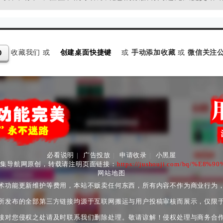
收藏我们 或
创建桌面快捷键
或
手动添加收藏
或
微信关注公
D
必看说明
|
广告投放
|
申请收录
|
小黑屋
收集导航网原创，转载请注明页面链接：
https://jushouji.com/bq/%E8
网站地图
术功能更新维护等费用，本站不贩卖任何东西，所有内容不作为商业行为
所发布的全部第三方链接均源于互联网搬运与用户投稿审核而展示，仅限
接对您侵权之处请及时联系我们删除处理。敬请谅解！侵权处理与商务合