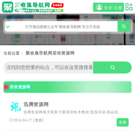
登录/注册
当前位置：
聚收集导航网
若依资源网
若依资源网
迅腾资源网
迅腾资源网每天更新大量原创技术教程,线报活动,精品软件
等,欢迎各位x访问学习,希望给x爱x者们带来一个绿色温馨
2024-04-27
[
资源
]
查看
快乐的学习家园。