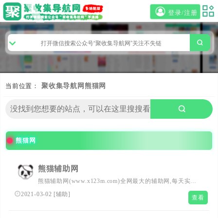
登录/注册
当前位置：
聚收集导航网
熊猫网
熊猫网
熊猫辅助网
熊猫辅助网(www.x123m.com)全网最大的辅助网,每天实时
更新稳定的游戏辅助外挂,刚更新游戏辅助测评,还有各种破
2021-03-02
[
辅助
]
查看
解软件,技术教程,精品软件等,免费辅助绿色下载平台,认准
熊猫辅助网,6年老站