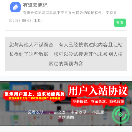
有道云笔记
有道云笔记是网易旗下专注办公提效的笔记软件，支持多端
同步，用户可以随时随地对线上资料进行编辑、分享以及协
2023-06-08
[
工具
]
查看
同
您与其他人不谋而合，有人已经搜索过此内容且让站
长得到了这些数据，您可以尝试搜索其他未被别人搜
索过的新颖内容
必看说明
|
广告投放
|
申请收录
|
小黑屋
网站地图