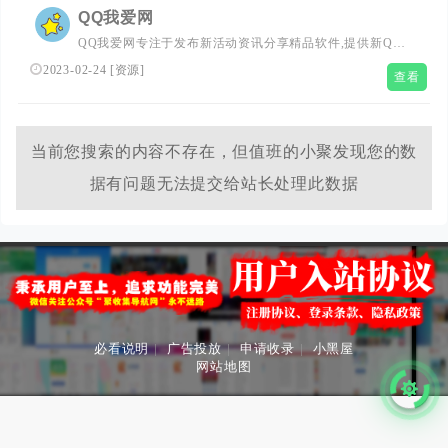
QQ我爱网
QQ我爱网专注于发布新活动资讯分享精品软件,提供新QQ
活动,QQ技术,qq星钻,qq等级加速器等。全力打造全的QQ活
2023-02-24
[
资源
]
查看
动资讯网,开发简单易用的QQ原创工具,让你在短时间上手成
为QQ达人.
当前您搜索的内容不存在，但值班的小聚发现您的数
据有问题无法提交给站长处理此数据
必看说明
|
广告投放
|
申请收录
|
小黑屋
网站地图