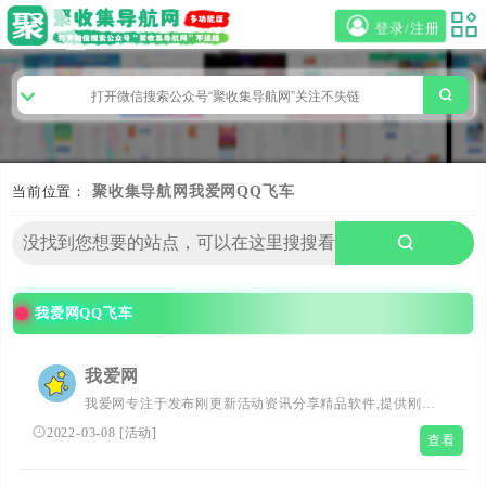
登录/注册
当前位置：
聚收集导航网
我爱网QQ飞车
我爱网QQ飞车
我爱网
我爱网专注于发布刚更新活动资讯分享精品软件,提供刚更
新QQ活动,QQ技术,qq星钻,qq等级加速器等。全力打造最全
2022-03-08
[
活动
]
查看
的QQ活动资讯网,开发最简单易用的QQ原创工具,让你在最
短时间上手成为QQ达人.