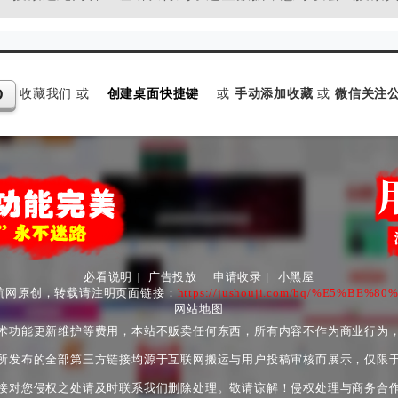
收藏我们 或
创建桌面快捷键
或
手动添加收藏
或
微信关注公
D
必看说明
|
广告投放
|
申请收录
|
小黑屋
航网原创，转载请注明页面链接：
https://jushouji.com/bq/%E5%BE%
网站地图
术功能更新维护等费用，本站不贩卖任何东西，所有内容不作为商业行为
所发布的全部第三方链接均源于互联网搬运与用户投稿审核而展示，仅限
接对您侵权之处请及时联系我们删除处理。敬请谅解！侵权处理与商务合