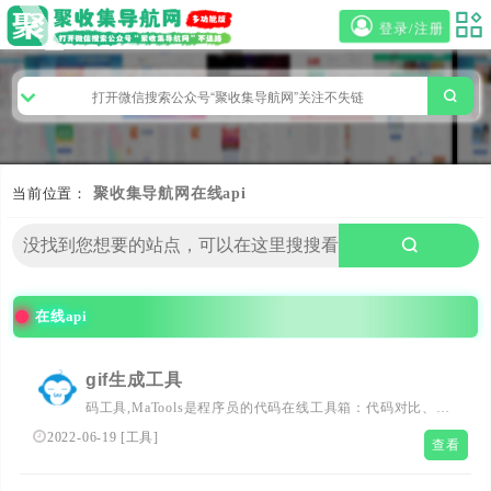
登录/注册
当前位置：
聚收集导航网
在线api
在线api
gif生成工具
码工具,MaTools是程序员的代码在线工具箱：代码对比、格
式化、压缩、加密解密、时间戳、二维码、在线API、
2022-06-19
[
工具
]
查看
Crontab、正则表达式,还有js/h5/css3特效、技术好文、编程
书籍、IT资讯等。