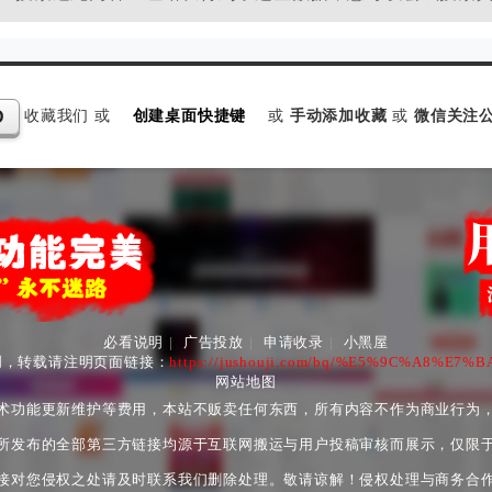
收藏我们 或
创建桌面快捷键
或
手动添加收藏
或
微信关注公
D
必看说明
|
广告投放
|
申请收录
|
小黑屋
创，转载请注明页面链接：
https://jushouji.com/bq/%E5%9C%A8%E
网站地图
术功能更新维护等费用，本站不贩卖任何东西，所有内容不作为商业行为
所发布的全部第三方链接均源于互联网搬运与用户投稿审核而展示，仅限
接对您侵权之处请及时联系我们删除处理。敬请谅解！侵权处理与商务合