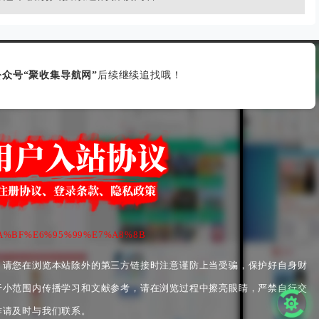
众号“聚收集导航网”
后续继续追找哦！
7%BA%BF%E6%95%99%E7%A8%8B
，请您在浏览本站除外的第三方链接时注意谨防上当受骗，保护好自身财
于小范围内传播学习和文献参考，请在浏览过程中擦亮眼睛，严禁自行交
作请及时与我们联系。