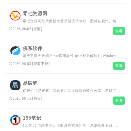
零七资源网
零七资源网每天更新大量原创技术教程、黑科技软件、娱乐
资讯、生活百科等网络优质内容,致力打造网络技术的免费
2026-06-02
[
资源
]
查看
资源分享平台,好资源不私藏,大家一起分享
佛系软件
每天更新大量精品mac应用软件,macOS破解软件,Windows
破解软件,音频插件,视频插件,图像插件
2026-06-03
[
资源下载
]
查看
易破解
亿破姐『易破解』网站专注无流氓绿色软件分享、游戏下
载、电脑技术、经验教程为一体的站点、安全、纯净、放
2026-06-15
[
教程
]
查看
心、十一年磨一剑，不忘初心只为给你最需要的内容。
155笔记
155笔记-网站专注无流氓绿色软件分享、系统镜像下载、电