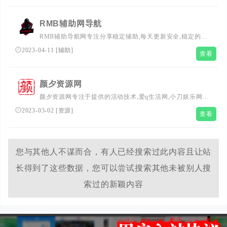
时查阅最全面最权威的文章资讯教程
RMB辅助网导航
RMB辅助导航网专注分享稳定辅助,每天更新安全,稳定的辅
助,CF辅助,pubg辅助,和平精英辅助,csgo辅助,王者荣耀辅助
2023-04-11
[
辅助
]
查看
的软件等精品资源,优质资源
颜夕资源网
颜夕资源网专注于提供的活动技术,爱q生活网,小刀娱乐网,
图标点亮,绿色软件,技术教程,业务乐园,技巧网站,网络技术
2023-03-02
[
资源
]
查看
资源分享平台,努力为各位网友打造资源分享网站,让我们的
生活更加精彩!
您与其他人不谋而合，有人已经搜索过此内容且让站
长得到了这些数据，您可以尝试搜索其他未被别人搜
索过的新颖内容