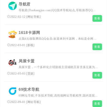
资源，小刀娱乐网都将是您的佳选择。
导航君
导航君(Daohangjun.com)QQ技术导航站点,导航推荐QQ活
动网,QQ业务乐园,薅羊毛,线报屋,源码下载,推荐卡盟,QQ头
2022-02-12
[
网址导航
]
查看
像资源,破解软件,技术论坛,网址导航,上网导航,争做排优秀
QQ导航网站。
1618卡源网
点我4元领取腾讯QQ会员-欢迎来到卡源网，本站是全网一
手货源批发基地，经营各类影视会员批发，以及各种增值业
2022-03-01
[
影视
]
查看
务低至3折起，
局展卡盟
局展卡盟，一个多样化介绍游戏主流辅助又富含多元素为您
提供服务的卡盟，给您带来一手资讯！
2022-05-03
[
货源
]
查看
69技术导航
69网址导航,子乐技术导航,高性能网址导航程序,国内首屈一
指的技术教程活动导航分类平台，站点已累计收录数千网
2022-09-01
[
网址导航
]
查看
站，累计为中国网民提供多达数亿的访问点击，满足用户随