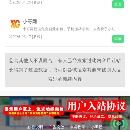
络副业项目、电商课程、软件工具、知识付费VIP创业课
2026-04-25
[
资源
]
查看
程、AI创业教程与工具等，帮助大家获取最新创业项目信
息、创业交流、副业兼职交流等，致力于创造一个高质量有
价值的分享平台
小哥网
小哥网提供免费副业项目、手机搬砖项目、抖音快手小红书
无货源电商，抖音引流工具、网站源码、软件源码、技术教
2026-06-17
[
教程
]
查看
程、无人直播等等网络资源分享，是全网最大的资源网！
您与其他人不谋而合，有人已经搜索过此内容且让站
长得到了这些数据，您可以尝试搜索其他未被别人搜
索过的新颖内容
必看说明
|
广告投放
|
申请收录
|
小黑屋