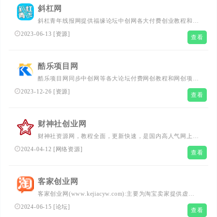
斜杠网
斜杠青年线报网提供福缘论坛中创网各大付费创业教程和创
业项目，聚合知识付费VIP创业课程包含自媒体，拼多多，
2023-06-13
[
资源
]
查看
淘宝电商营销教程，SEO技术、短视频抖音快手等，副业创
业就找斜杠青年线报网
酷乐项目网
酷乐项目网同步中创网等各大论坛付费网创教程和网创项
目,聚合知识付费VIP创业课程包含自媒体,拼多多,淘宝电商
2023-12-26
[
资源
]
查看
营销教程,SEO技术、短视频抖音快手等,创业就找酷乐项目
网!
财神社创业网
财神社资源网，教程全面，更新快速，是国内高人气网上创
业培训网站，不论老手还是小白，在这都能找到合适的热门
2024-04-12
[
网络资源
]
查看
网上副业赚钱项目。
客家创业网
客家创业网(www.kejiacyw.com):主要为淘宝卖家提供虚拟
货源,免费提供淘宝大学开店教程,实战销售教程,从店铺装修
2024-06-15
[
论坛
]
查看
到宝贝优化排名,从淘宝seo教程到实战营销,以实战为根本,