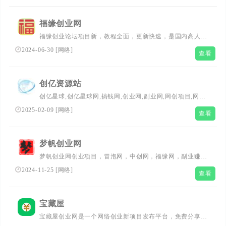
打造淘宝第一虚拟货源宝库!
福缘创业网
福缘创业论坛项目新，教程全面，更新快速，是国内高人气
网上创业培训网站，不论老手还是小白，在这都能找到合适
2024-06-30
[
网络
]
查看
的热门网上副业赚钱项目。
创亿资源站
创亿星球,创亿星球网,搞钱网,创业网,副业网,网创项目,网赚
项目,网络赚钱平台,创业平台,创业项目网站,赚钱平台,免费
2025-02-09
[
网络
]
查看
项目分享,网创项目首发平台，免费赚钱
梦帆创业网
梦帆创业网创业项目，冒泡网，中创网，福缘网，副业赚
钱，助力网络赚钱创业，找项目就来梦帆创业网，小项目创
2024-11-25
[
网络
]
查看
业网，赚钱网站，赚钱项目资源网。
宝藏屋
宝藏屋创业网是一个网络创业新项目发布平台，免费分享网