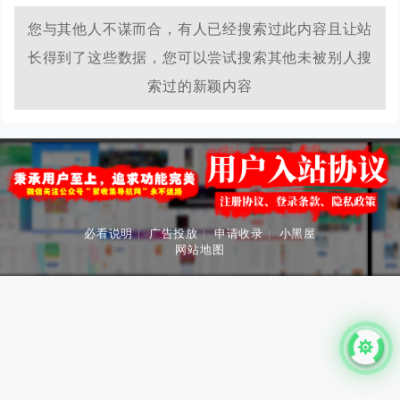
您与其他人不谋而合，有人已经搜索过此内容且让站
长得到了这些数据，您可以尝试搜索其他未被别人搜
索过的新颖内容
必看说明
|
广告投放
|
申请收录
|
小黑屋
网站地图