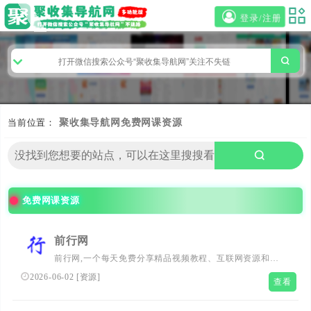
登录/注册
当前位置：
聚收集导航网
免费网课资源
免费网课资源
前行网
前行网,一个每天免费分享精品视频教程、互联网资源和绿
色软件的网盘资源站。我们致力于为大家提供高质量的免费
2026-06-02
[
资源
]
查看
资源，帮助大家学习和成长。如果你感觉我们的网站不错，
欢迎收藏并分享给你的小伙伴们。让我们一起前行吧