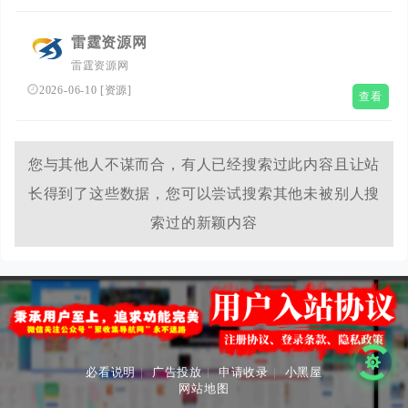
能的苹果cms主题源码，以及适用于苹果cms的精美模板。
我们的专业团队将根据您的需求为您量身定制适合的解决方
雷霆资源网
案，确保您的网站在技术、安全和用户体验方面都达到最高
雷霆资源网
水平。我们的售后保障团队也将为您提供全天候在线支持，
随时为您解答疑问和解决困难，让您的网站运营无忧。
2026-06-10
[
资源
]
查看
您与其他人不谋而合，有人已经搜索过此内容且让站
长得到了这些数据，您可以尝试搜索其他未被别人搜
索过的新颖内容
必看说明
|
广告投放
|
申请收录
|
小黑屋
网站地图