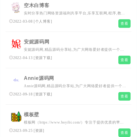
空木白博客
实时分享热门网络资源福利共享平台,乐享互联网,程序,教
程,IT界动态,创新,生活,编程,站长工具,源码,交流学习,技术
2022-03-08
[
个人博客
]
查看
的博客。
安妮源码网
安妮源码网,精品源码分享站,为广大网络爱好者提供一个好
用的源码下载站,ripro主题,有易支付源码,彩虹商城源码,日
2022-04-13
[
资源下载
]
查看
主题源码,网站模板,网站源码,wordpress主题,织梦模板,免费
源码,商业源码,主题模版,php源码 等多元化源码学习交流。
Annie源码网
Annie源码网,精品源码分享站,为广大网络爱好者提供一个好
用的源码下载站,ripro主题,有易支付源码,彩虹商城源码,日
2022-09-18
[
资源下载
]
查看
主题源码,网站模板,网站源码,wordpress主题,织梦模板,免费
源码,商业源码,主题模版,php源码 等多元化源码学习交流。
模板壁
模板网（https://www.boyibi.com/）专注于提供优质的苹果
cms模板、maccms模板、苹果cms插件、苹果cms采集以及
2023-09-25
[
资源
]
查看
定制服务。我们致力于为您提供具有独特设计风格和强大功