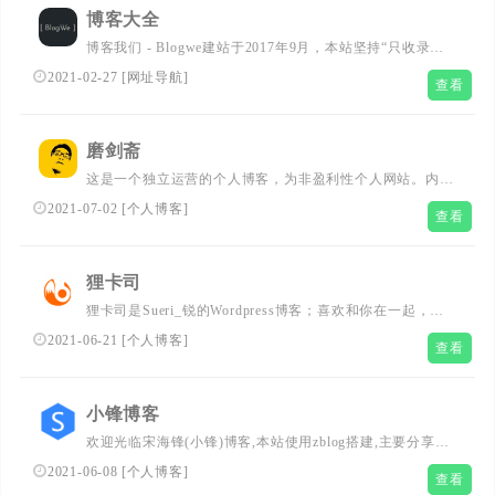
博客大全
博客我们 - Blogwe建站于2017年9月，本站坚持“只收录个
人独立博客”的宗旨，经过1年多的努力，现已收录数百个人
2021-02-27
[
网址导航
]
查看
博客，已经成为最热门的博客网址导航网站之一。...
磨剑斋
这是一个独立运营的个人博客，为非盈利性个人网站。内容
多是纯个人生活和工作的记录，所有原创文章为私人记录形
2021-07-02
[
个人博客
]
查看
式（融微博、朋友圈、日记、收藏夹等于一站），非公开讨
论性质。即便标了CC协议，仍不建议转载和复制本站文
字、音视频内容。...
狸卡司
狸卡司是Sueri_锐的Wordpress博客；喜欢和你在一起，和
你喜欢的一切在一起；力争做一个有爱、前端的个人博
2021-06-21
[
个人博客
]
查看
客。...
小锋博客
欢迎光临宋海锋(小锋)博客,本站使用zblog搭建,主要分享
zblog主题,zblog模板,zblog教程等有关zblog的资源,并且是
2021-06-08
[
个人博客
]
查看
一个记录学习、工作、生活点滴的个人博客....