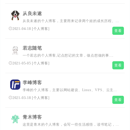
从良未遂
从良未遂的个人博客，主要用来记录两个娃的成长历程、个
人所思所想及爱好，包括足球、软件，特别是苹果设备有关
2021-04-18
[
个人博客
]
查看
的软件和硬件，也用来收集一些从良未遂喜欢的文章、图
片、视频等。...
若志随笔
一个若志的个人博客,记点想记的文章，做点想做的事....
2021-05-05
[
个人博客
]
查看
李峰博客
李峰的个人博客，主要以网站建设、Linux、VPS、云主
机、网站优化、加速、博客心得、心情随笔、佳文分享、个
2021-03-18
[
个人博客
]
查看
人兴趣爱好内容为主的站长博客，...
青木博客
这里是青木的个人博客，会写一些生活感悟，读书笔记，照