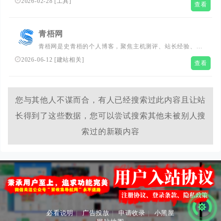
2026-02-28
[
工具
]
查看
成各类应用，支持生成网站、小程序、H5、小游戏、小工
具、轻应用等，提供海量免费模版，24小时在线agent团
队，0成本极速上线，无需运维，一人即团队，让每个人都
青梧网
具备程序员能力。
青梧网是史青梧的个人博客，聚焦主机测评、站长经验、
SEO运营等领域内容；站长导航整合了各类优质实用网站，
2026-06-12
[
建站相关
]
查看
一站式汇集建站必备的站长工具、站长平台、站长教程、站
长素材等实用导航入口，全网搜罗并实测分享免费网络资
源，同步提供可商用字体包下载。原创输出行业实操经验与
独到观点，致力为站长及互联网从业者打造内容学习、资源
您与其他人不谋而合，有人已经搜索过此内容且让站
获取、工具导航一体的优质综合平台。
长得到了这些数据，您可以尝试搜索其他未被别人搜
索过的新颖内容
必看说明
|
广告投放
|
申请收录
|
小黑屋