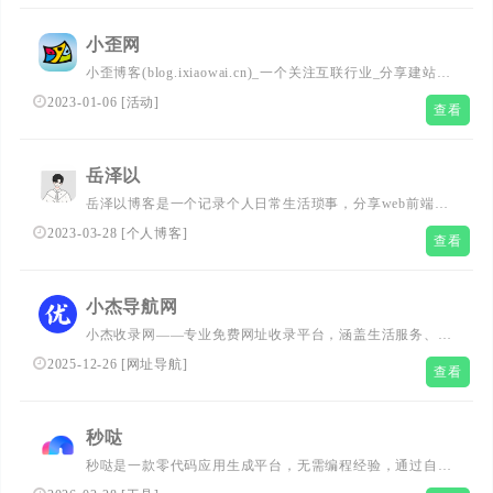
小歪网
小歪博客(blog.ixiaowai.cn)_一个关注互联行业_分享建站技
术经验，网站源码，技术教程，免费活动等精品资源的独立
2023-01-06
[
活动
]
查看
个人博客网站。
岳泽以
岳泽以博客是一个记录个人日常生活琐事，分享web前端学
习笔记及一些网站建设经验的独立个人博客网站。
2023-03-28
[
个人博客
]
查看
小杰导航网
小杰收录网——专业免费网址收录平台，涵盖生活服务、企
业站点、个人博客等全品类，自动排行+高效引流，让你的
2025-12-26
[
网址导航
]
查看
网站快速被搜索引擎抓取，一键提交享精准曝光！
秒哒
秒哒是一款零代码应用生成平台，无需编程经验，通过自然
语言对话式和拖拽式搭建具有完整前后端的应用，一句话生