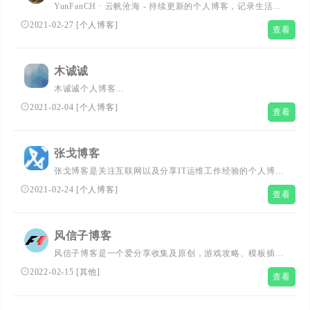
YunFanCH · 云帆沧海 - 持续更新的个人博客，记录生活、
工作、爱好的点点滴滴。一切过往，皆为序章。直挂云帆，
2021-02-27
[
个人博客
]
查看
乘风破浪。...
木诚诚
木诚诚个人博客...
2021-02-04
[
个人博客
]
查看
张戈博客
张戈博客是关注互联网以及分享IT运维工作经验的个人博
客，由系统运维、脚本编程以及资源分享等分类组成，涵盖
2021-02-24
[
个人博客
]
查看
了操作系统教程、运维经验、脚本语言以及网络资源等。...
风信子博客
风信子博客是一个爱分享收集及原创，游戏攻略、模板插
件、精品资源分享、记录生活点滴的网站。
2022-02-15
[
其他
]
查看