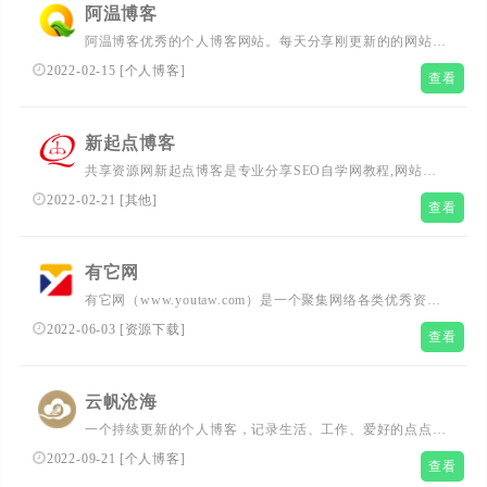
阿温博客
阿温博客优秀的个人博客网站。每天分享刚更新的的网站源
码，博客程序，博客模板，插件分享，活动线报，努力打造
2022-02-15
[
个人博客
]
查看
最优秀的个人博客网站。
新起点博客
共享资源网新起点博客是专业分享SEO自学网教程,网站源
码下载,技术分享,个人博客主题,web前端开发,wordpress建
2022-02-21
[
其他
]
查看
站教程,cms建站教程,网站插件,个人博客模板,精品软件下载
等共享网络资源免费分享网站。
有它网
有它网（www.youtaw.com）是一个聚集网络各类优秀资源
的网站，有唯美句子，高清壁纸，商业源码，精品软件，博
2022-06-03
[
资源下载
]
查看
客技术教程等等，是一个综合类的站长交流社区。
云帆沧海
一个持续更新的个人博客，记录生活、工作、爱好的点点滴
滴。
2022-09-21
[
个人博客
]
查看