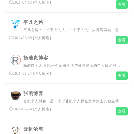
片分享，技术笔记等。...
2021-04-13
[
个人博客
]
查看
平凡之路
平凡之路：一个平凡的人，一个平凡的个人博客网站，分享
一些有用的，比较好的免费资源。...
2021-03-09
[
个人博客
]
查看
杨若岚博客
杨若岚个人博客,一个记录生活与分享资讯的个人博客网
站；记录生活点滴,分享资讯,珍藏美丽回忆等资讯博客....
2021-02-24
[
个人博客
]
查看
张凯博客
张凯个人博客，是一个以张凯个人原创文章为主的独立博客
网站。日常更新一些张凯原创的个人日记、心情随笔以及心
2021-02-26
[
个人博客
]
查看
得感悟，汇聚富有启迪性的句子，分享忧郁唯美的诗歌以及
正能量短文，附上精选的摄影作品。思想在这里碰撞出火
花，既是个人原创，也是汇聚分享。希望您会喜欢。...
云帆沧海